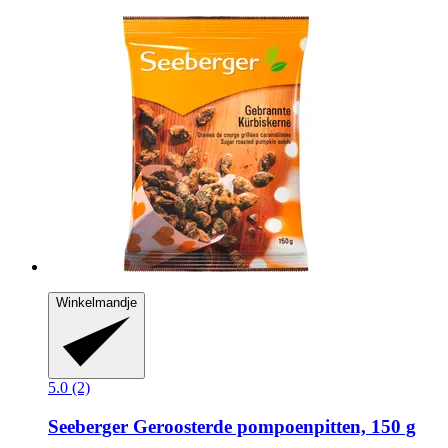
Winkelmandje
5.0 (2)
Seeberger
Geroosterde pompoenpitten, 150 g