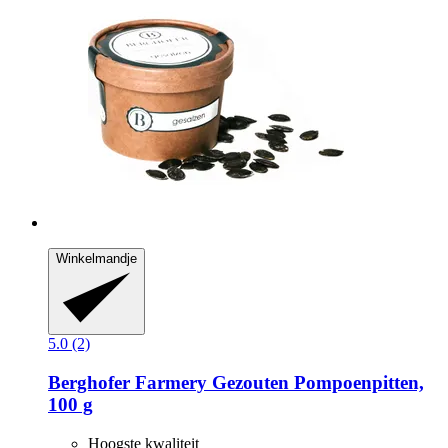
Winkelmandje
5.0 (2)
Berghofer Farmery
Gezouten Pompoenpitten,
100 g
Hoogste kwaliteit