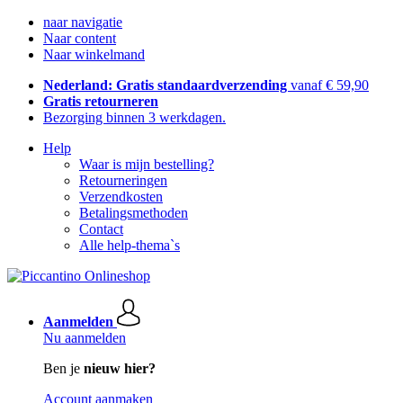
naar navigatie
Naar content
Naar winkelmand
Nederland: Gratis standaardverzending
vanaf € 59,90
Gratis retourneren
Bezorging binnen 3 werkdagen.
Help
Waar is mijn bestelling?
Retourneringen
Verzendkosten
Betalingsmethoden
Contact
Alle help-thema`s
Aanmelden
Nu aanmelden
Ben je
nieuw hier?
Account aanmaken