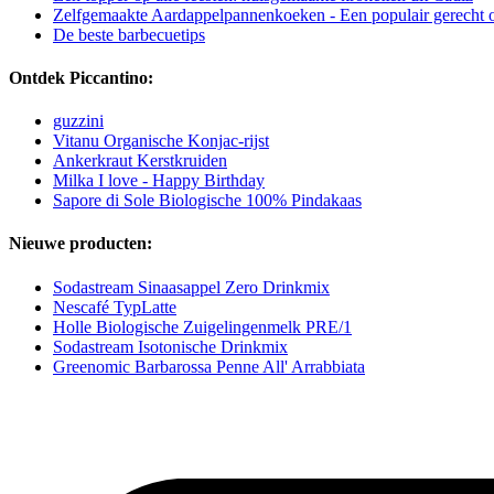
Zelfgemaakte Aardappelpannenkoeken - Een populair gerecht op
De beste barbecuetips
Ontdek Piccantino:
guzzini
Vitanu Organische Konjac-rijst
Ankerkraut Kerstkruiden
Milka I love - Happy Birthday
Sapore di Sole Biologische 100% Pindakaas
Nieuwe producten:
Sodastream Sinaasappel Zero Drinkmix
Nescafé TypLatte
Holle Biologische Zuigelingenmelk PRE/1
Sodastream Isotonische Drinkmix
Greenomic Barbarossa Penne All' Arrabbiata