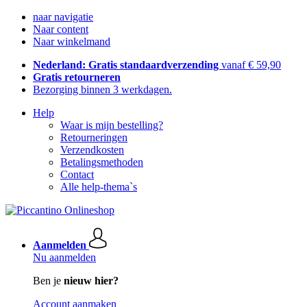
naar navigatie
Naar content
Naar winkelmand
Nederland: Gratis standaardverzending
vanaf € 59,90
Gratis retourneren
Bezorging binnen 3 werkdagen.
Help
Waar is mijn bestelling?
Retourneringen
Verzendkosten
Betalingsmethoden
Contact
Alle help-thema`s
Aanmelden
Nu aanmelden
Ben je
nieuw hier?
Account aanmaken