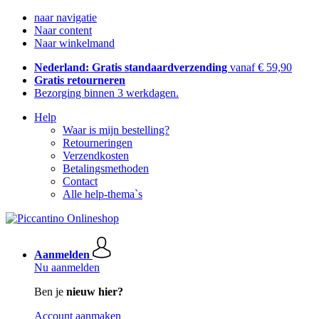
naar navigatie
Naar content
Naar winkelmand
Nederland: Gratis standaardverzending
vanaf € 59,90
Gratis retourneren
Bezorging binnen 3 werkdagen.
Help
Waar is mijn bestelling?
Retourneringen
Verzendkosten
Betalingsmethoden
Contact
Alle help-thema`s
Aanmelden
Nu aanmelden
Ben je
nieuw hier?
Account aanmaken