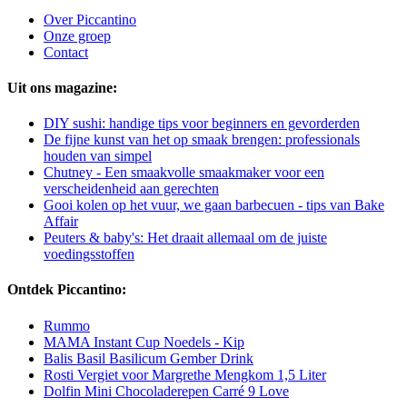
Over Piccantino
Onze groep
Contact
Uit ons magazine:
DIY sushi: handige tips voor beginners en gevorderden
De fijne kunst van het op smaak brengen: professionals
houden van simpel
Chutney - Een smaakvolle smaakmaker voor een
verscheidenheid aan gerechten
Gooi kolen op het vuur, we gaan barbecuen - tips van Bake
Affair
Peuters & baby's: Het draait allemaal om de juiste
voedingsstoffen
Ontdek Piccantino:
Rummo
MAMA Instant Cup Noedels - Kip
Balis Basil Basilicum Gember Drink
Rosti Vergiet voor Margrethe Mengkom 1,5 Liter
Dolfin Mini Chocoladerepen Carré 9 Love