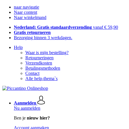
naar navigatie
Naar content
Naar winkelmand
Nederland: Gratis standaardverzending
vanaf € 59,90
Gratis retourneren
Bezorging binnen 3 werkdagen.
Help
Waar is mijn bestelling?
Retourneringen
Verzendkosten
Betalingsmethoden
Contact
Alle help-thema`s
Aanmelden
Nu aanmelden
Ben je
nieuw hier?
Account aanmaken