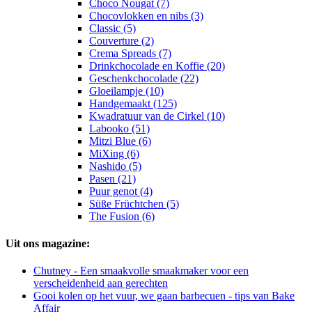
Choco Nougat (7)
Chocovlokken en nibs (3)
Classic (5)
Couverture (2)
Crema Spreads (7)
Drinkchocolade en Koffie (20)
Geschenkchocolade (22)
Gloeilampje (10)
Handgemaakt (125)
Kwadratuur van de Cirkel (10)
Labooko (51)
Mitzi Blue (6)
MiXing (6)
Nashido (5)
Pasen (21)
Puur genot (4)
Süße Früchtchen (5)
The Fusion (6)
Uit ons magazine:
Chutney - Een smaakvolle smaakmaker voor een
verscheidenheid aan gerechten
Gooi kolen op het vuur, we gaan barbecuen - tips van Bake
Affair