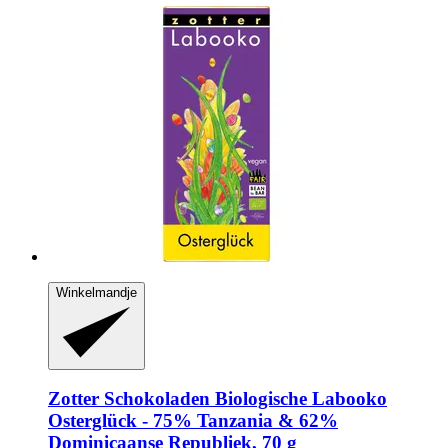
Winkelmandje
Zotter Schokoladen
Biologische Labooko
Osterglück -​ 75% Tanzania & 62%
Dominicaanse Republiek, 70 g