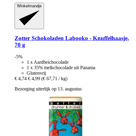
Winkelmandje
Zotter Schokoladen
Labooko -​ Knuffelhaasje,
70 g
-5%
1 x Aardbeichocolade
1 x 35% melkchocolade uit Panama
Glutenvrij
€ 4,74
€ 4,99
(€ 67,71 / kg)
Bezorging uiterlijk op 13. augustus