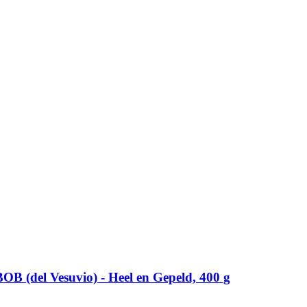
 (del Vesuvio) -​ Heel en Gepeld, 400 g