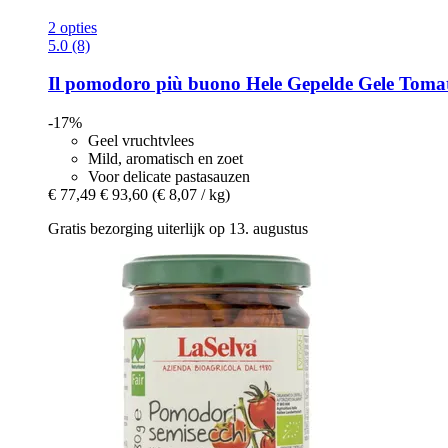
2 opties
5.0 (8)
Il pomodoro più buono
Hele Gepelde Gele Tomat
-17%
Geel vruchtvlees
Mild, aromatisch en zoet
Voor delicate pastasauzen
€ 77,49
€ 93,60
(€ 8,07 / kg)
Gratis bezorging uiterlijk op 13. augustus