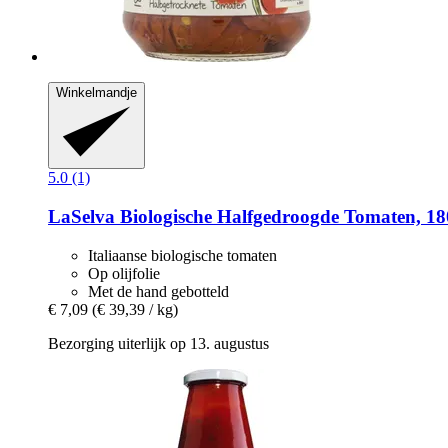
Winkelmandje
5.0 (1)
LaSelva
Biologische Halfgedroogde Tomaten, 18
Italiaanse biologische tomaten
Op olijfolie
Met de hand gebotteld
€ 7,09
(€ 39,39 / kg)
Bezorging uiterlijk op 13. augustus