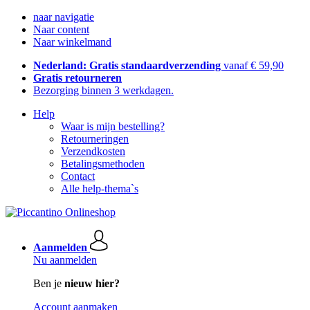
naar navigatie
Naar content
Naar winkelmand
Nederland: Gratis standaardverzending
vanaf € 59,90
Gratis retourneren
Bezorging binnen 3 werkdagen.
Help
Waar is mijn bestelling?
Retourneringen
Verzendkosten
Betalingsmethoden
Contact
Alle help-thema`s
Aanmelden
Nu aanmelden
Ben je
nieuw hier?
Account aanmaken