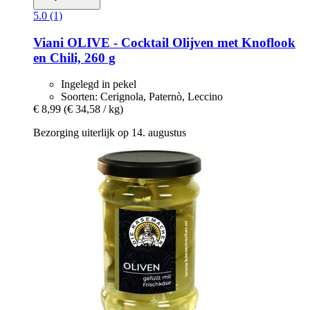
5.0 (1)
Viani
OLIVE -​ Cocktail Olijven met Knoflook
en Chili, 260 g
Ingelegd in pekel
Soorten: Cerignola, Paternò, Leccino
€ 8,99
(€ 34,58 / kg)
Bezorging uiterlijk op 14. augustus