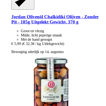
Jordan Olivenöl
Chalkidiki Olijven -​ Zonder
Pit -​ 185g Uitgelekt Gewicht, 370 g
Groot en vlezig
Milde, licht peperige smaak
Met de hand geoogst
€ 5,99
(€ 32,38 / kg Uitlekgewicht)
Bezorging uiterlijk op 14. augustus