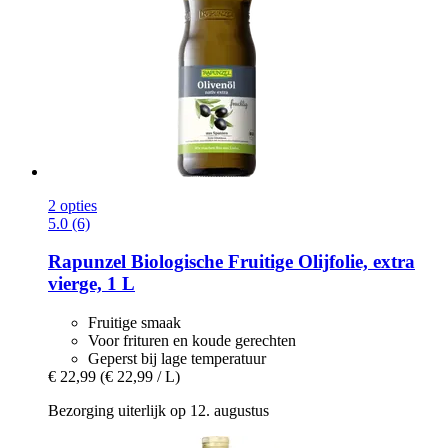
2 opties
5.0 (6)
Rapunzel
Biologische Fruitige Olijfolie, extra
vierge, 1 L
Fruitige smaak
Voor frituren en koude gerechten
Geperst bij lage temperatuur
€ 22,99
(€ 22,99 / L)
Bezorging uiterlijk op 12. augustus