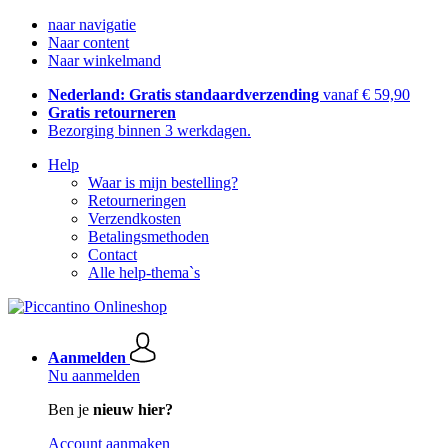
naar navigatie
Naar content
Naar winkelmand
Nederland: Gratis standaardverzending
vanaf € 59,90
Gratis retourneren
Bezorging binnen 3 werkdagen.
Help
Waar is mijn bestelling?
Retourneringen
Verzendkosten
Betalingsmethoden
Contact
Alle help-thema`s
Aanmelden
Nu aanmelden
Ben je
nieuw hier?
Account aanmaken