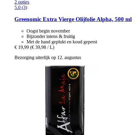
2 opties
5.0 (3)
Greenomic
Extra Vierge Olijfolie Alpha, 500 ml
Oogst begin november
Bijzonder intens & fruitig
Met de hand geplukt en koud geperst
€ 19,99
(€ 39,98 / L)
Bezorging uiterlijk op 12. augustus