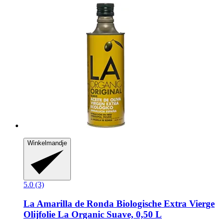
Winkelmandje
5.0 (3)
La Amarilla de Ronda
Biologische Extra Vierge
Olijfolie La Organic Suave, 0,50 L