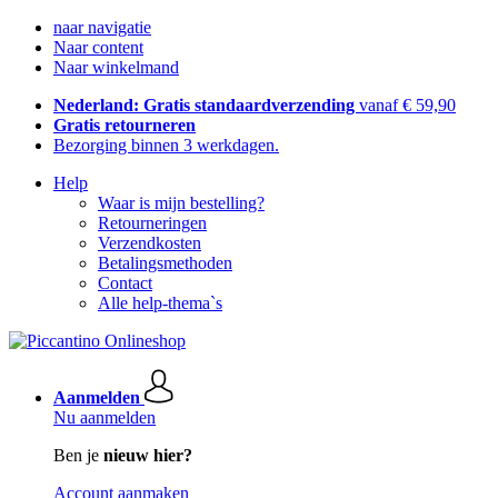
naar navigatie
Naar content
Naar winkelmand
Nederland: Gratis standaardverzending
vanaf € 59,90
Gratis retourneren
Bezorging binnen 3 werkdagen.
Help
Waar is mijn bestelling?
Retourneringen
Verzendkosten
Betalingsmethoden
Contact
Alle help-thema`s
Aanmelden
Nu aanmelden
Ben je
nieuw hier?
Account aanmaken