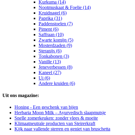
Kurkuma (14)
Nootmuskaat & Foelie (14)
Kruidnagel (6)
Paprika (31)
Paddenstoelen (7)
Piment (6)
Saffraan (10)
Zwarte komijn (5)
Mosterdzaden (9)
Steranijs (6)
Tonkabonen (3)
Vanille (13)
Jeneverbessen (8)
Kaneel (27)
Ui (6)
Andere kruiden (6)
Uit ons magazine:
Honing - Een geschenk van bijen
Herbaria Moon Milk – Ayurvedisch slaapmutsje
Snelle zomerkeuken: zonder vlees & moeite
Klimaatneutrale producten van Steirerkraft
Kijk naar vallende sterren en geniet van bruschetta