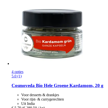
4 opties
5.0 (1)
Cosmoveda
Bio Hele Groene Kardamom, 20 g
Voor desserts & drankjes
Voor rijst- & currygerechten
Uit India
€ 5,79
(€ 289,50 / kg)