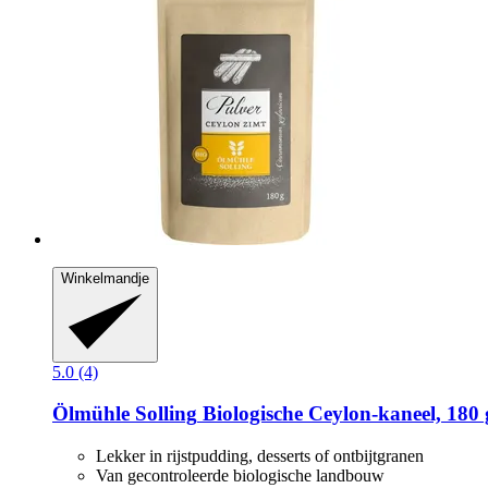
Winkelmandje
5.0 (4)
Ölmühle Solling
Biologische Ceylon-​kaneel, 180 
Lekker in rijstpudding, desserts of ontbijtgranen
Van gecontroleerde biologische landbouw