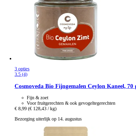
3 opties
3.5 (4)
Cosmoveda
Bio Fijngemalen Ceylon Kaneel, 70 
Fijn & zoet
Voor fruitgerechten & ook gevogeltegerechten
€ 8,99
(€ 128,43 / kg)
Bezorging uiterlijk op 14. augustus