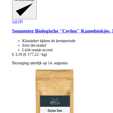
5.0 (9)
Sonnentor
Biologische "Ceylon" Kaneelstokjes, 
Klassieker tijdens de kerstperiode
Zeer decoratief
Licht oranje accent
€ 3,19
(€ 177,22 / kg)
Bezorging uiterlijk op 14. augustus