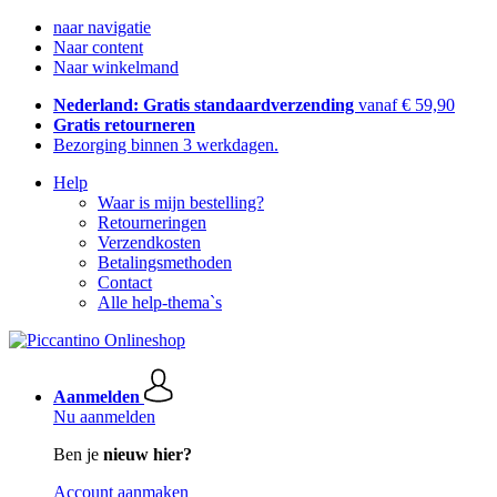
naar navigatie
Naar content
Naar winkelmand
Nederland: Gratis standaardverzending
vanaf € 59,90
Gratis retourneren
Bezorging binnen 3 werkdagen.
Help
Waar is mijn bestelling?
Retourneringen
Verzendkosten
Betalingsmethoden
Contact
Alle help-thema`s
Aanmelden
Nu aanmelden
Ben je
nieuw hier?
Account aanmaken