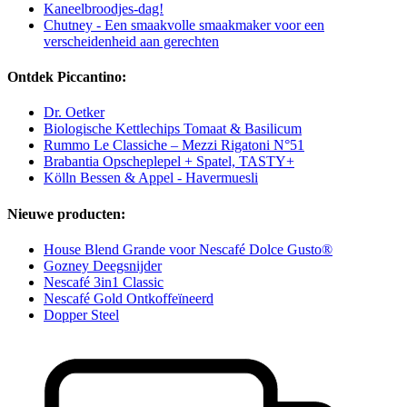
Kaneelbroodjes-dag!
Chutney - Een smaakvolle smaakmaker voor een
verscheidenheid aan gerechten
Ontdek Piccantino:
Dr. Oetker
Biologische Kettlechips Tomaat & Basilicum
Rummo Le Classiche – Mezzi Rigatoni N°51
Brabantia Opscheplepel + Spatel, TASTY+
Kölln Bessen & Appel - Havermuesli
Nieuwe producten:
House Blend Grande voor Nescafé Dolce Gusto®
Gozney Deegsnijder
Nescafé 3in1 Classic
Nescafé Gold Ontkoffeïneerd
Dopper Steel