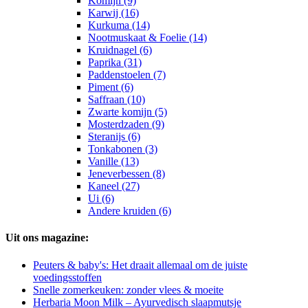
Komijn (9)
Karwij (16)
Kurkuma (14)
Nootmuskaat & Foelie (14)
Kruidnagel (6)
Paprika (31)
Paddenstoelen (7)
Piment (6)
Saffraan (10)
Zwarte komijn (5)
Mosterdzaden (9)
Steranijs (6)
Tonkabonen (3)
Vanille (13)
Jeneverbessen (8)
Kaneel (27)
Ui (6)
Andere kruiden (6)
Uit ons magazine:
Peuters & baby's: Het draait allemaal om de juiste
voedingsstoffen
Snelle zomerkeuken: zonder vlees & moeite
Herbaria Moon Milk – Ayurvedisch slaapmutsje