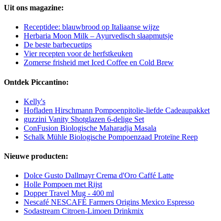
Uit ons magazine:
Receptidee: blauwbrood op Italiaanse wijze
Herbaria Moon Milk – Ayurvedisch slaapmutsje
De beste barbecuetips
Vier recepten voor de herfstkeuken
Zomerse frisheid met Iced Coffee en Cold Brew
Ontdek Piccantino:
Kelly's
Hofladen Hirschmann Pompoenpitolie-liefde Cadeaupakket
guzzini Vanity Shotglazen 6-delige Set
ConFusion Biologische Maharadja Masala
Schalk Mühle Biologische Pompoenzaad Proteïne Reep
Nieuwe producten:
Dolce Gusto Dallmayr Crema d'Oro Caffé Latte
Holle Pompoen met Rijst
Dopper Travel Mug - 400 ml
Nescafé NESCAFÉ Farmers Origins Mexico Espresso
Sodastream Citroen-Limoen Drinkmix