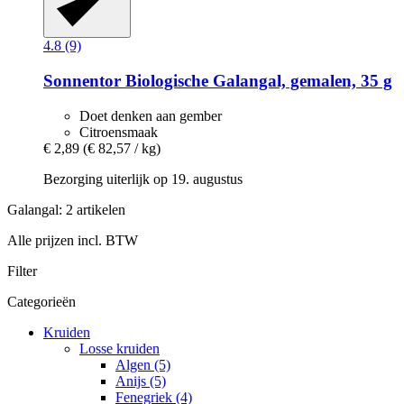
4.8 (9)
Sonnentor
Biologische Galangal, gemalen, 35 g
Doet denken aan gember
Citroensmaak
€ 2,89
(€ 82,57 / kg)
Bezorging uiterlijk op 19. augustus
Galangal: 2 artikelen
Alle prijzen incl. BTW
Filter
Categorieën
Kruiden
Losse kruiden
Algen (5)
Anijs (5)
Fenegriek (4)