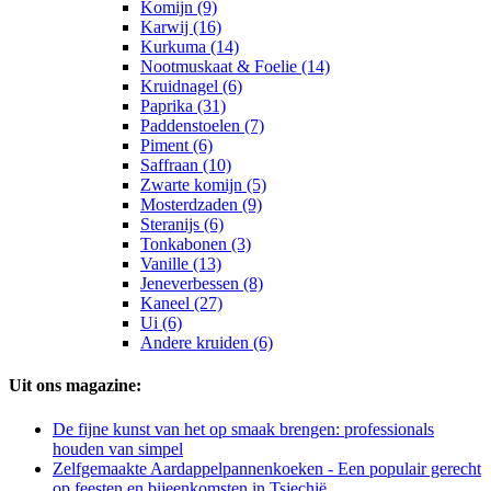
Komijn (9)
Karwij (16)
Kurkuma (14)
Nootmuskaat & Foelie (14)
Kruidnagel (6)
Paprika (31)
Paddenstoelen (7)
Piment (6)
Saffraan (10)
Zwarte komijn (5)
Mosterdzaden (9)
Steranijs (6)
Tonkabonen (3)
Vanille (13)
Jeneverbessen (8)
Kaneel (27)
Ui (6)
Andere kruiden (6)
Uit ons magazine:
De fijne kunst van het op smaak brengen: professionals
houden van simpel
Zelfgemaakte Aardappelpannenkoeken - Een populair gerecht
op feesten en bijeenkomsten in Tsjechië