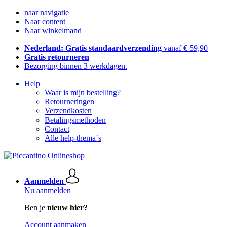
naar navigatie
Naar content
Naar winkelmand
Nederland: Gratis standaardverzending
vanaf € 59,90
Gratis retourneren
Bezorging binnen 3 werkdagen.
Help
Waar is mijn bestelling?
Retourneringen
Verzendkosten
Betalingsmethoden
Contact
Alle help-thema`s
Aanmelden
Nu aanmelden
Ben je
nieuw hier?
Account aanmaken