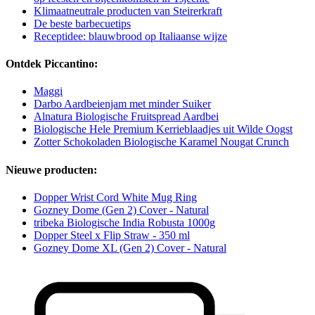
Klimaatneutrale producten van Steirerkraft
De beste barbecuetips
Receptidee: blauwbrood op Italiaanse wijze
Ontdek Piccantino:
Maggi
Darbo Aardbeienjam met minder Suiker
Alnatura Biologische Fruitspread Aardbei
Biologische Hele Premium Kerrieblaadjes uit Wilde Oogst
Zotter Schokoladen Biologische Karamel Nougat Crunch
Nieuwe producten:
Dopper Wrist Cord White Mug Ring
Gozney Dome (Gen 2) Cover - Natural
tribeka Biologische India Robusta 1000g
Dopper Steel x Flip Straw - 350 ml
Gozney Dome XL (Gen 2) Cover - Natural