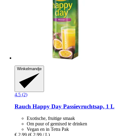
Winkelmandje
4.5 (2)
Rauch
Happy Day Passievruchtsap, 1 L
Exotische, fruitige smaak
Om puur of gemixed te drinken
Vegan en in Tetra Pak
€ 2,99
(€ 2,99 / L)