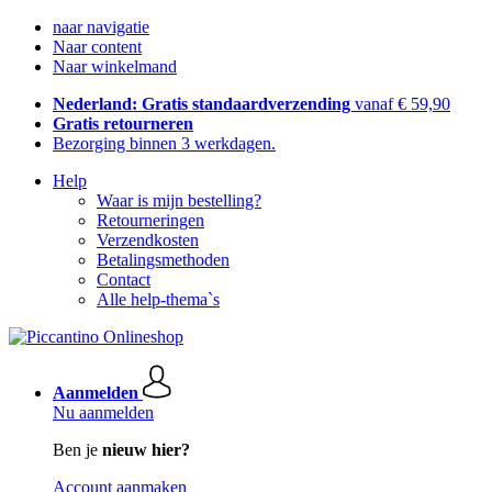
naar navigatie
Naar content
Naar winkelmand
Nederland: Gratis standaardverzending
vanaf € 59,90
Gratis retourneren
Bezorging binnen 3 werkdagen.
Help
Waar is mijn bestelling?
Retourneringen
Verzendkosten
Betalingsmethoden
Contact
Alle help-thema`s
Aanmelden
Nu aanmelden
Ben je
nieuw hier?
Account aanmaken