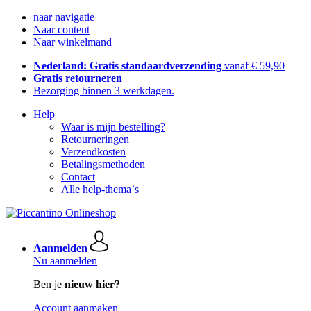
naar navigatie
Naar content
Naar winkelmand
Nederland: Gratis standaardverzending
vanaf € 59,90
Gratis retourneren
Bezorging binnen 3 werkdagen.
Help
Waar is mijn bestelling?
Retourneringen
Verzendkosten
Betalingsmethoden
Contact
Alle help-thema`s
Aanmelden
Nu aanmelden
Ben je
nieuw hier?
Account aanmaken