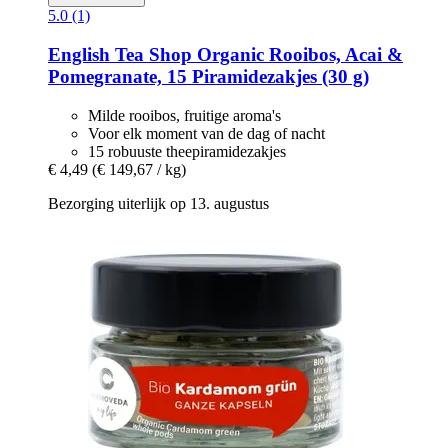
5.0 (1)
English Tea Shop
Organic Rooibos, Acai &
Pomegranate, 15 Piramidezakjes (30 g)
Milde rooibos, fruitige aroma's
Voor elk moment van de dag of nacht
15 robuuste theepiramidezakjes
€ 4,49
(€ 149,67 / kg)
Bezorging uiterlijk op 13. augustus