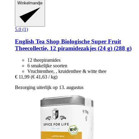
Winkelmandje
5.0 (1)
English Tea Shop
Biologische Super Fruit
Theecollectie, 12 piramidezakjes (24 g) (288 g)
12 theepiramides
6 smakelijke soorten
Vruchtenthee, , kruidenthee & witte thee
€ 11,99
(€ 41,63 / kg)
Bezorging uiterlijk op 13. augustus