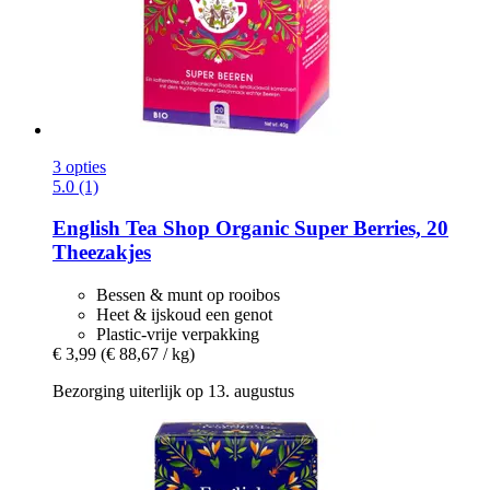
3 opties
5.0 (1)
English Tea Shop
Organic Super Berries, 20
Theezakjes
Bessen & munt op rooibos
Heet & ijskoud een genot
Plastic-vrije verpakking
€ 3,99
(€ 88,67 / kg)
Bezorging uiterlijk op 13. augustus