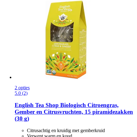
2 opties
5.0 (2)
English Tea Shop
Biologisch Citroengras,
Gember en Citrusvruchten, 15 piramidezakken
(30 g)
Citrusachtig en kruidig met gemberkruid
Verwent warm en koud