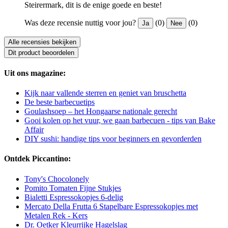
Steirermark, dit is de enige goede en beste!
Was deze recensie nuttig voor jou?
(0)
(0)
Ja
Nee
Alle recensies bekijken
Dit product beoordelen
Uit ons magazine:
Kijk naar vallende sterren en geniet van bruschetta
De beste barbecuetips
Goulashsoep – het Hongaarse nationale gerecht
Gooi kolen op het vuur, we gaan barbecuen - tips van Bake
Affair
DIY sushi: handige tips voor beginners en gevorderden
Ontdek Piccantino:
Tony's Chocolonely
Pomito Tomaten Fijne Stukjes
Bialetti Espressokopjes 6-delig
Mercato Della Frutta 6 Stapelbare Espressokopjes met
Metalen Rek - Kers
Dr. Oetker Kleurrijke Hagelslag