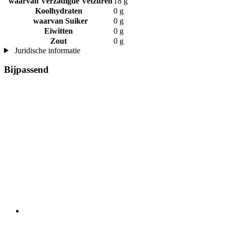
waarvan Verzadigde Vetzuren
18 g
Koolhydraten
0 g
waarvan Suiker
0 g
Eiwitten
0 g
Zout
0 g
Juridische informatie
Bijpassend