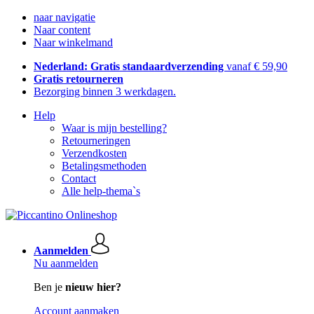
naar navigatie
Naar content
Naar winkelmand
Nederland: Gratis standaardverzending
vanaf € 59,90
Gratis retourneren
Bezorging binnen 3 werkdagen.
Help
Waar is mijn bestelling?
Retourneringen
Verzendkosten
Betalingsmethoden
Contact
Alle help-thema`s
Aanmelden
Nu aanmelden
Ben je
nieuw hier?
Account aanmaken