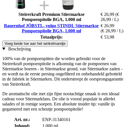
Steirerkraft Premium Stiermarkse
€ 26,99
(€
Pompoenpitolie BGA, 1.000 ml
26,99 / L)
Bauernhof JÖBSTL, vulgo STINDL Stiermarkse
€ 26,99
Pompoenpitolie BGA, 1.000 ml
(€ 26,99 / L)
Totaalprijs:
€ 53,98
Voeg beide toe aan het winkelmandje
Beschrijving
100% van de pompoenpitten die worden gebruikt voor de
Steirerkraft pompoenpitolie is afkomstig van de pompoenen van
Stiermarkse boeren - in Stiermarkse grond, van Stiermarkse zaden -
en wordt na de eerste persing ongefilterd en onbehandeld gebotteld
in de fabriek in Stiermarken. Dit onderstreept de oorsprongsgarantie
van Steirerkraft.
De aromatische olie met zijn fijne nootachtige smaak is een ideaal
cadeau voor Stiermarkfans. De olie is vooral populair in allerlei
salades of in romige soepen. Een absolute insider tip: vanille ijs
gegarneerd met een scheutje pompoenpitolie!
Art. nr.:
ENP-31340161
Inhoud:
1.000 ml