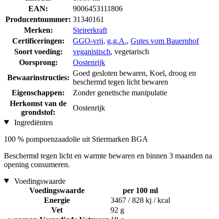
EAN:
9006453111806
Producentnummer:
31340161
Merken:
Steirerkraft
Certificeringen:
GGO-vrij
,
g.g.A.
,
Gutes vom Bauernhof
Soort voeding:
veganistisch
, vegetarisch
Oorsprong:
Oostenrijk
Goed gesloten bewaren, Koel, droog en
Bewaarinstructies:
beschermd tegen licht bewaren
Eigenschappen:
Zonder genetische manipulatie
Herkomst van de
Oostenrijk
grondstof:
Ingrediënten
100 % pompoenzaadolie uit Stiermarken BGA
Beschermd tegen licht en warmte bewaren en binnen 3 maanden na
opening consumeren.
Voedingswaarde
Voedingswaarde
per 100 ml
Energie
3467 / 828 kj / kcal
Vet
92 g