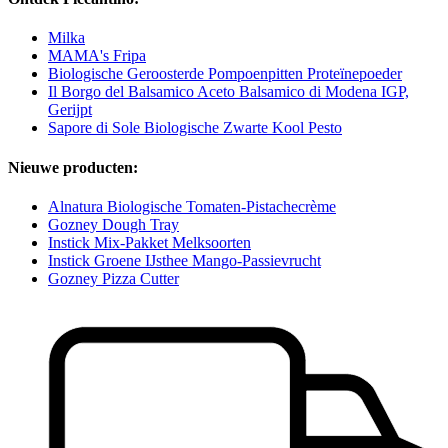
Milka
MAMA's Fripa
Biologische Geroosterde Pompoenpitten Proteïnepoeder
Il Borgo del Balsamico Aceto Balsamico di Modena IGP,
Gerijpt
Sapore di Sole Biologische Zwarte Kool Pesto
Nieuwe producten:
Alnatura Biologische Tomaten-Pistachecrème
Gozney Dough Tray
Instick Mix-Pakket Melksoorten
Instick Groene IJsthee Mango-Passievrucht
Gozney Pizza Cutter