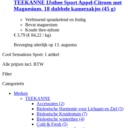
TEEKANNE
IJsthee Sport Appel-​Citroen met
Magnesium, 18 dubbele kamerzakjes (45 g)
Verfrissend sprankelend en fruitig
Bevat magnesium
Koude thee-infusie
€ 3,79
(€ 84,22 / kg)
Bezorging uiterlijk op 13. augustus
Cool Sensations Sport: 1 artikel
Alle prijzen incl. BTW
Filter
Categorieën
Merken
TEEKANNE
Accessoires (2)
Biologische Harmonie voor Lichaam en Ziel (5)
Biologische Kruidentuin (7)
Biologische winterthee (4)
Cold & Fresh (5)