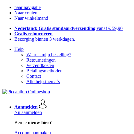
naar navigatie
Naar content
Naar winkelmand
Nederland: Gratis standaardverzending
vanaf € 59,90
Gratis retourneren
Bezorging binnen 3 werkdagen.
Help
Waar is mijn bestelling?
Retourneringen
Verzendkosten
Betalingsmethoden
Contact
Alle help-thema`s
Aanmelden
Nu aanmelden
Ben je
nieuw hier?
Account aanmaken