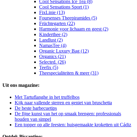
Cool Sensations Ice Tea (8)
Cool Sensations Sport (1)
FixLinie (13)
Foursenses Theepiramides (5)
Früchtegarten (22)
Harmonie voor lichaam en geest (2)
Kinderthee (2)
Landlust (2)
NamasTee (4)
Organic Luxury Bag (12)
Organics (21)
Selected. (26)
Teefix (5)
Theespecialiteiten & meer (31)
Uit ons magazine:
Met Tartuflanghe in het truffelbos
Kijk naar vallende sterren en geniet van bruschetta
De beste barbecuetips
De fijne kunst van het op smaak brengen: professionals
houden van simpel
Een topper op alle feesten: huisgemaakte kroketten uit Cádiz
Ontdek Piccantino: