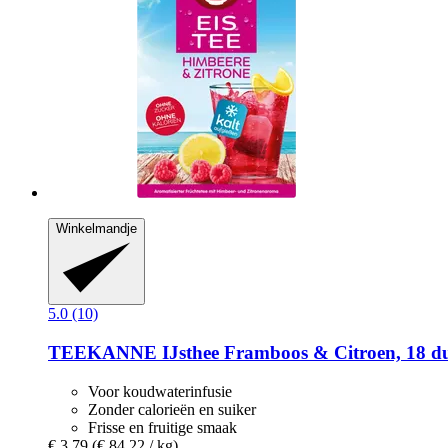
Winkelmandje
5.0 (10)
TEEKANNE
IJsthee Framboos & Citroen, 18 du
Voor koudwaterinfusie
Zonder calorieën en suiker
Frisse en fruitige smaak
€ 3,79
(€ 84,22 / kg)