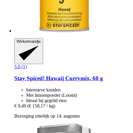
Winkelmandje
5.0 (1)
Stay Spiced!
Hawaij Currymix, 60 g
Intensieve kruiden
Met limoenpoeder (Loomi)
Ideaal bij gegrild eten
€ 9,49
(€ 158,17 / kg)
Bezorging uiterlijk op 14. augustus