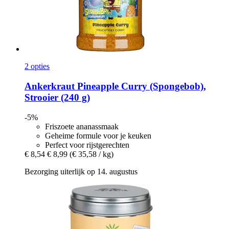
2 opties
Ankerkraut
Pineapple Curry (Spongebob),
Strooier (240 g)
-5%
Friszoete ananassmaak
Geheime formule voor je keuken
Perfect voor rijstgerechten
€ 8,54
€ 8,99
(€ 35,58 / kg)
Bezorging uiterlijk op 14. augustus