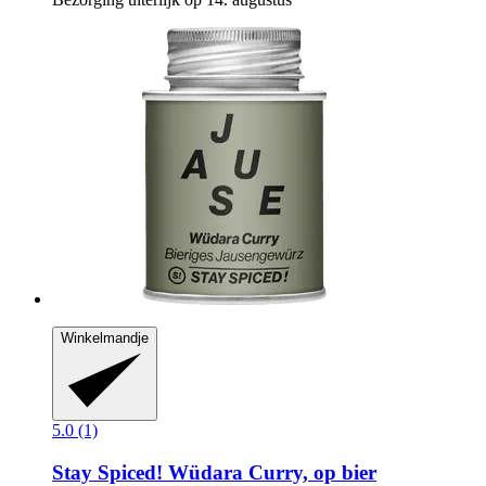
Winkelmandje
5.0 (1)
Stay Spiced!
Wüdara Curry, op bier