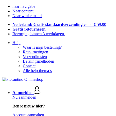
naar navigatie
Naar content
Naar winkelmand
Nederland: Gratis standaardverzending
vanaf € 59,90
Gratis retourneren
Bezorging binnen 3 werkdagen.
Help
Waar is mijn bestelling?
Retourneringen
Verzendkosten
Betalingsmethoden
Contact
Alle help-thema`s
Aanmelden
Nu aanmelden
Ben je
nieuw hier?
Account aanmaken