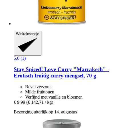
Winkelmandje
5.0 (1)
Stay Spiced!
Love Curry "Marrakech" -​
Erotisch fruitig curry mengsel, 70 g
Bevat zeezout
Milde fruittonen
Verfijnd met vanille en bloemen
€ 9,99
(€ 142,71 / kg)
Bezorging uiterlijk op 14. augustus