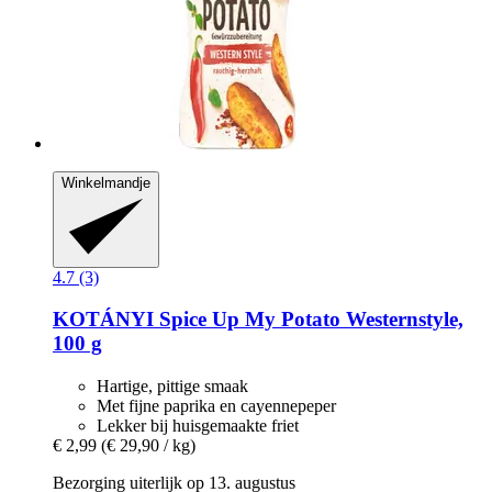
Winkelmandje
4.7 (3)
KOTÁNYI
Spice Up My Potato Westernstyle,
100 g
Hartige, pittige smaak
Met fijne paprika en cayennepeper
Lekker bij huisgemaakte friet
€ 2,99
(€ 29,90 / kg)
Bezorging uiterlijk op 13. augustus