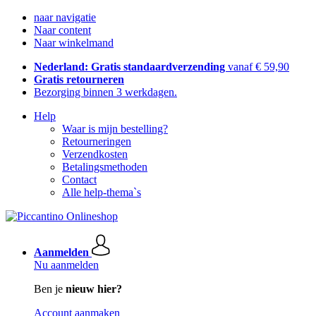
naar navigatie
Naar content
Naar winkelmand
Nederland: Gratis standaardverzending
vanaf € 59,90
Gratis retourneren
Bezorging binnen 3 werkdagen.
Help
Waar is mijn bestelling?
Retourneringen
Verzendkosten
Betalingsmethoden
Contact
Alle help-thema`s
Aanmelden
Nu aanmelden
Ben je
nieuw hier?
Account aanmaken