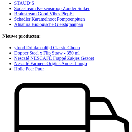
STAUD‘S
Sodastream Kersensiroop Zonder Suiker
Brainstream Good Vibes PiepEi
Schadler Karamelnoot Pompoenpitten
Alnatura Biologische Gierstgraanpap
Nieuwe producten:
yfood Drinkmaaltijd Classic Choco
Dopper Steel x Flip Straw - 350 ml
Nescafé NESCAFÉ Frappé Zakjes Gezoet
Nescafé Farmers Origins Andes Lungo
Holle Peer Puur