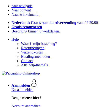
naar navigatie
Naar content
Naar winkelmand
Nederland: Gratis standaardverzending
vanaf € 59,90
Gratis retourneren
Bezorging binnen 3 werkdagen.
Help
Waar is mijn bestelling?
Retourneringen
Verzendkosten
Betalingsmethoden
Contact
Alle help-thema`s
Aanmelden
Nu aanmelden
Ben je
nieuw hier?
Account aanmaken