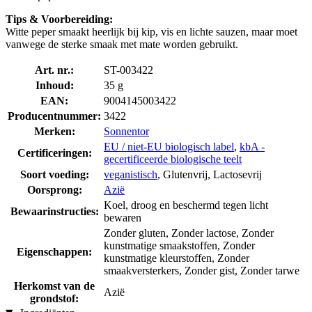
Tips & Voorbereiding:
Witte peper smaakt heerlijk bij kip, vis en lichte sauzen, maar moet
vanwege de sterke smaak met mate worden gebruikt.
Art. nr.:
ST-003422
Inhoud:
35 g
EAN:
9004145003422
Producentnummer:
3422
Merken:
Sonnentor
EU / niet-EU biologisch label
,
kbA -
Certificeringen:
gecertificeerde biologische teelt
Soort voeding:
veganistisch
, Glutenvrij, Lactosevrij
Oorsprong:
Azië
Koel, droog en beschermd tegen licht
Bewaarinstructies:
bewaren
Zonder gluten, Zonder lactose, Zonder
kunstmatige smaakstoffen, Zonder
Eigenschappen:
kunstmatige kleurstoffen, Zonder
smaakversterkers, Zonder gist, Zonder tarwe
Herkomst van de
Azië
grondstof: