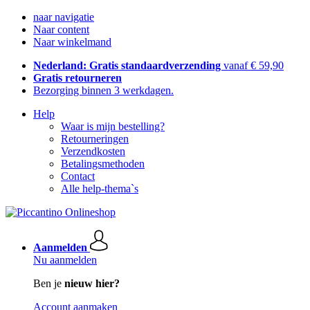
naar navigatie
Naar content
Naar winkelmand
Nederland: Gratis standaardverzending
vanaf € 59,90
Gratis retourneren
Bezorging binnen 3 werkdagen.
Help
Waar is mijn bestelling?
Retourneringen
Verzendkosten
Betalingsmethoden
Contact
Alle help-thema`s
Aanmelden
Nu aanmelden
Ben je
nieuw hier?
Account aanmaken