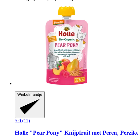
Winkelmandje
5.0 (11)
Holle
"Pear Pony" Knijpfruit met Peren, Perzik