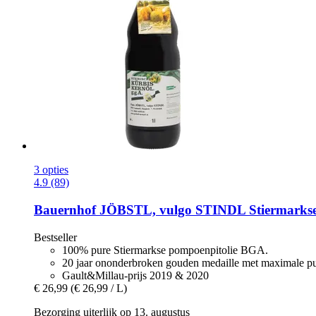
3 opties
4.9 (89)
Bauernhof JÖBSTL, vulgo STINDL
Stiermarks
Bestseller
100% pure Stiermarkse pompoenpitolie BGA.
20 jaar ononderbroken gouden medaille met maximale p
Gault&Millau-prijs 2019 & 2020
€ 26,99
(€ 26,99 / L)
Bezorging uiterlijk op 13. augustus