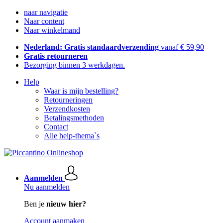
naar navigatie
Naar content
Naar winkelmand
Nederland: Gratis standaardverzending
vanaf € 59,90
Gratis retourneren
Bezorging binnen 3 werkdagen.
Help
Waar is mijn bestelling?
Retourneringen
Verzendkosten
Betalingsmethoden
Contact
Alle help-thema`s
Aanmelden
Nu aanmelden
Ben je
nieuw hier?
Account aanmaken