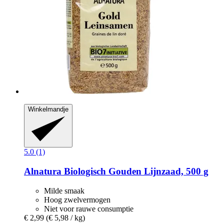
Winkelmandje
5.0 (1)
Alnatura
Biologisch Gouden Lijnzaad, 500 g
Milde smaak
Hoog zwelvermogen
Niet voor rauwe consumptie
€ 2,99
(€ 5,98 / kg)