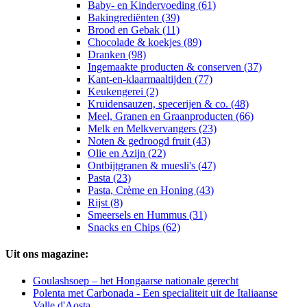
Baby- en Kindervoeding (61)
Bakingrediënten (39)
Brood en Gebak (11)
Chocolade & koekjes (89)
Dranken (98)
Ingemaakte producten & conserven (37)
Kant-en-klaarmaaltijden (77)
Keukengerei (2)
Kruidensauzen, specerijen & co. (48)
Meel, Granen en Graanproducten (66)
Melk en Melkvervangers (23)
Noten & gedroogd fruit (43)
Olie en Azijn (22)
Ontbijtgranen & muesli's (47)
Pasta (23)
Pasta, Crème en Honing (43)
Rijst (8)
Smeersels en Hummus (31)
Snacks en Chips (62)
Uit ons magazine:
Goulashsoep – het Hongaarse nationale gerecht
Polenta met Carbonada - Een specialiteit uit de Italiaanse
Valle d'Aosta