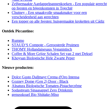
Zelfgemaakte Aardappelpannenkoeken - Een populair gerecht
op feesten en bijeenkomsten in Tsjechië
Chutney - Een smaakvolle smaakmaker voor een
verscheidenheid aan gerechten
Een topper op alle feesten: huisgemaakte kroketten uit Cádiz
Ontdek Piccantino:
Rummo
STAUD‘S Compote - Geroosterde Pruimen
THOMY Hollandaisesaus Veganistisch
Coffee & More Grijze Schalen Set van 2 met Deksel
Khoysan Biologische Hele Zwarte Peper
Nieuwe producten:
Dolce Gusto Dallmayr Crema d'Oro Intensa
Gozney Dome (Gen 2) Door - Black
Alnatura Biologische Tomaten-Pistachecrème
Sodastream Sinaasappel Zero Drinkmix
genusskoarl Bio Shiitake-Miso