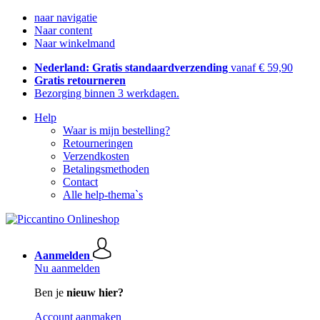
naar navigatie
Naar content
Naar winkelmand
Nederland: Gratis standaardverzending
vanaf € 59,90
Gratis retourneren
Bezorging binnen 3 werkdagen.
Help
Waar is mijn bestelling?
Retourneringen
Verzendkosten
Betalingsmethoden
Contact
Alle help-thema`s
Aanmelden
Nu aanmelden
Ben je
nieuw hier?
Account aanmaken