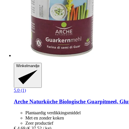
Winkelmandje
5.0 (1)
Arche Naturküche
Biologische Guarpitmeel, Glut
Plantaardig verdikkingsmiddel
Met en zonder koken
Zeer productief
€ 4,69
(€ 37,52 / kg)