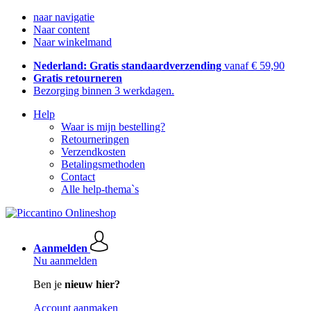
naar navigatie
Naar content
Naar winkelmand
Nederland: Gratis standaardverzending
vanaf € 59,90
Gratis retourneren
Bezorging binnen 3 werkdagen.
Help
Waar is mijn bestelling?
Retourneringen
Verzendkosten
Betalingsmethoden
Contact
Alle help-thema`s
Aanmelden
Nu aanmelden
Ben je
nieuw hier?
Account aanmaken