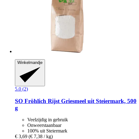
Winkelmandje
5.0 (2)
SO Fröhlich
Rijst Griesmeel uit Steiermark, 500
g
Veelzijdig in gebruik
Onweerstaanbaar
100% uit Steiermark
€ 3,69
(€ 7,38 / kg)