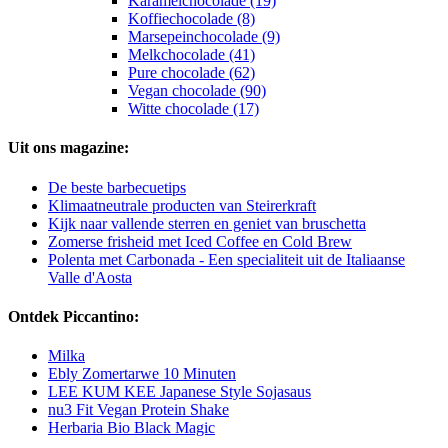
Karamelchocolade (19)
Koffiechocolade (8)
Marsepeinchocolade (9)
Melkchocolade (41)
Pure chocolade (62)
Vegan chocolade (90)
Witte chocolade (17)
Uit ons magazine:
De beste barbecuetips
Klimaatneutrale producten van Steirerkraft
Kijk naar vallende sterren en geniet van bruschetta
Zomerse frisheid met Iced Coffee en Cold Brew
Polenta met Carbonada - Een specialiteit uit de Italiaanse
Valle d'Aosta
Ontdek Piccantino:
Milka
Ebly Zomertarwe 10 Minuten
LEE KUM KEE Japanese Style Sojasaus
nu3 Fit Vegan Protein Shake
Herbaria Bio Black Magic