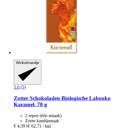
Winkelmandje
5.0 (5)
Zotter Schokoladen
Biologische Labooko
Karamel, 70 g
2 repen (één smaak)
Zoete kandijsmaak
€ 4,39
(€ 62,71 / kg)