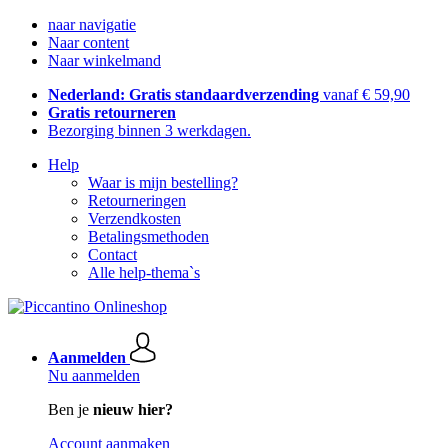
naar navigatie
Naar content
Naar winkelmand
Nederland: Gratis standaardverzending
vanaf € 59,90
Gratis retourneren
Bezorging binnen 3 werkdagen.
Help
Waar is mijn bestelling?
Retourneringen
Verzendkosten
Betalingsmethoden
Contact
Alle help-thema`s
Aanmelden
Nu aanmelden
Ben je
nieuw hier?
Account aanmaken