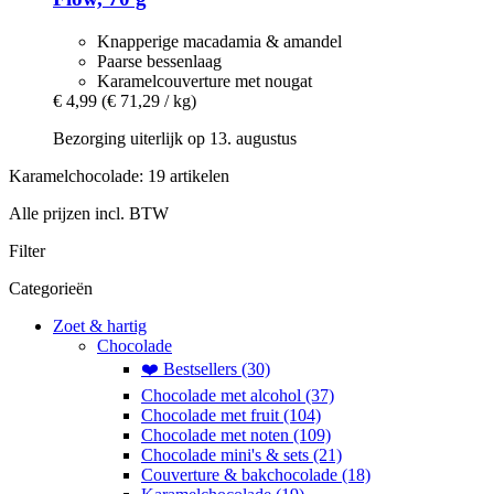
Knapperige macadamia & amandel
Paarse bessenlaag
Karamelcouverture met nougat
€ 4,99
(€ 71,29 / kg)
Bezorging uiterlijk op 13. augustus
Karamelchocolade: 19 artikelen
Alle prijzen incl. BTW
Filter
Categorieën
Zoet & hartig
Chocolade
❤️ Bestsellers (30)
Chocolade met alcohol (37)
Chocolade met fruit (104)
Chocolade met noten (109)
Chocolade mini's & sets (21)
Couverture & bakchocolade (18)