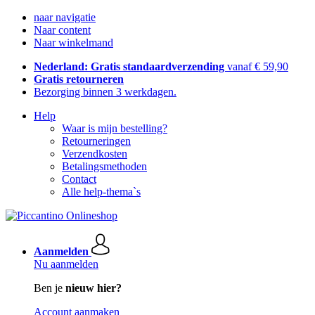
naar navigatie
Naar content
Naar winkelmand
Nederland: Gratis standaardverzending
vanaf € 59,90
Gratis retourneren
Bezorging binnen 3 werkdagen.
Help
Waar is mijn bestelling?
Retourneringen
Verzendkosten
Betalingsmethoden
Contact
Alle help-thema`s
Aanmelden
Nu aanmelden
Ben je
nieuw hier?
Account aanmaken