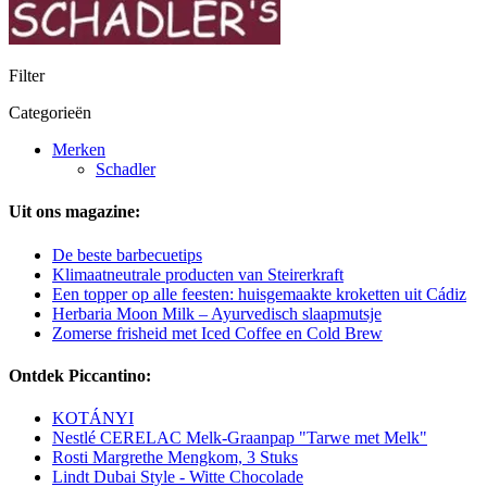
Filter
Categorieën
Merken
Schadler
Uit ons magazine:
De beste barbecuetips
Klimaatneutrale producten van Steirerkraft
Een topper op alle feesten: huisgemaakte kroketten uit Cádiz
Herbaria Moon Milk – Ayurvedisch slaapmutsje
Zomerse frisheid met Iced Coffee en Cold Brew
Ontdek Piccantino:
KOTÁNYI
Nestlé CERELAC Melk-Graanpap "Tarwe met Melk"
Rosti Margrethe Mengkom, 3 Stuks
Lindt Dubai Style - Witte Chocolade