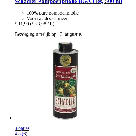
Schadler
Pompoenpitolie BGA Fles, 500 ml
100% pure pompoenpitolie
Voor salades en meer
€ 11,99
(€ 23,98 / L)
Bezorging uiterlijk op 13. augustus
3 opties
4.8 (6)