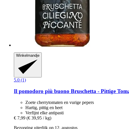
Winkelmandje
5.0 (1)
Il pomodoro più buono
Bruschetta -​ Pittige To
Zoete cherrytomaten en vurige pepers
Hartig, pittig en heet
Verfijnt elke antipasti
€ 7,99
(€ 39,95 / kg)
Bezorging uiterlijk op 12. augustus