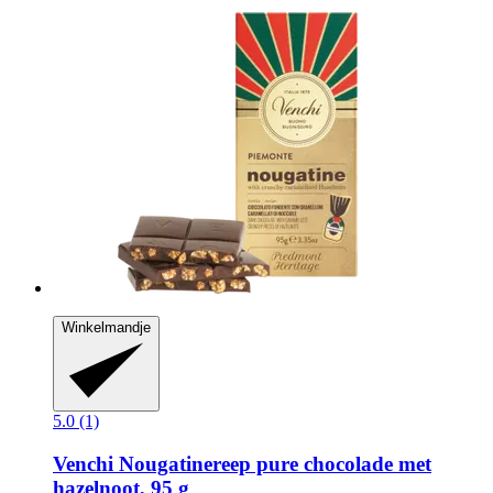
Winkelmandje
5.0 (1)
Venchi
Nougatinereep pure chocolade met
hazelnoot, 95 g