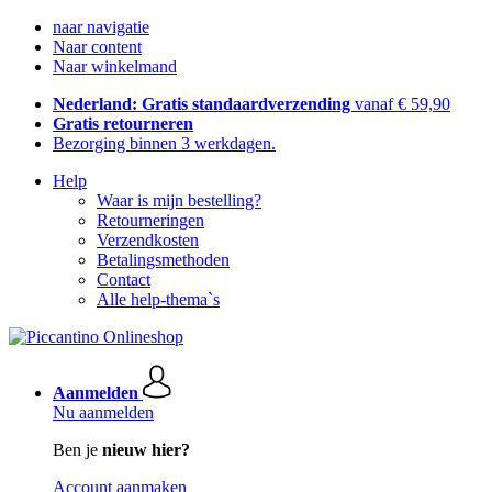
naar navigatie
Naar content
Naar winkelmand
Nederland: Gratis standaardverzending
vanaf € 59,90
Gratis retourneren
Bezorging binnen 3 werkdagen.
Help
Waar is mijn bestelling?
Retourneringen
Verzendkosten
Betalingsmethoden
Contact
Alle help-thema`s
Aanmelden
Nu aanmelden
Ben je
nieuw hier?
Account aanmaken