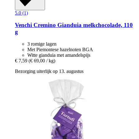
5.0 (1)
Venchi
Cremino Gianduia melkchocolade, 110
g
3 romige lagen
Met Piemontese hazelnoten BGA
Witte gianduia met amandelspijs
€ 7,59
(€ 69,00 / kg)
Bezorging uiterlijk op 13. augustus