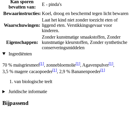
Kan sporen
E - pinda's
bevatten van:
Bewaarinstructies:
Koel, droog en beschermd tegen licht bewaren
Laat het kind niet zonder toezicht eten of
Waarschuwingen:
liggend eten. Verstikkingsgevaar voor
kinderen.
Zonder kunstmatige smaakstoffen, Zonder
Eigenschappen:
kunstmatige kleurstoffen, Zonder synthetische
conserveringsmiddelen
Ingrediënten
[1]
[1]
[1]
70 % maïsgriesmeel
, zonnebloemolie
, Agavenpulver
,
[1]
[1]
3,5 % magere cacaopoeder
, 2,9 % Bananenpoeder
van biologische teelt
Juridische informatie
Bijpassend