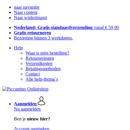
naar navigatie
Naar content
Naar winkelmand
Nederland: Gratis standaardverzending
vanaf € 59,90
Gratis retourneren
Bezorging binnen 3 werkdagen.
Help
Waar is mijn bestelling?
Retourneringen
Verzendkosten
Betalingsmethoden
Contact
Alle help-thema`s
Aanmelden
Nu aanmelden
Ben je
nieuw hier?
Account aanmaken