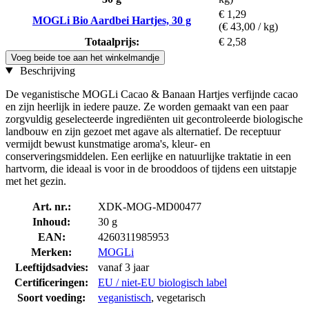
€ 1,29
MOGLi Bio Aardbei Hartjes, 30 g
(€ 43,00 / kg)
Totaalprijs:
€ 2,58
Voeg beide toe aan het winkelmandje
Beschrijving
De veganistische MOGLi Cacao & Banaan Hartjes verfijnde cacao
en zijn heerlijk in iedere pauze. Ze worden gemaakt van een paar
zorgvuldig geselecteerde ingrediënten uit gecontroleerde biologische
landbouw en zijn gezoet met agave als alternatief. De receptuur
vermijdt bewust kunstmatige aroma's, kleur- en
conserveringsmiddelen. Een eerlijke en natuurlijke traktatie in een
hartvorm, die ideaal is voor in de brooddoos of tijdens een uitstapje
met het gezin.
Art. nr.:
XDK-MOG-MD00477
Inhoud:
30 g
EAN:
4260311985953
Merken:
MOGLi
Leeftijdsadvies:
vanaf 3 jaar
Certificeringen:
EU / niet-EU biologisch label
Soort voeding:
veganistisch
, vegetarisch