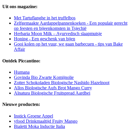
Uit ons magazine:
Met Tartuflanghe in het truffelbos
Zelfgemaakte Aardappelpannenkoeken - Een populair gerecht
op feesten en bijeenkomsten in Tsjechië
Herbaria Moon Milk – Ayurvedisch slaapmutsje
Honing - Een geschenk van bijen
Gooi kolen op het vuur, we gaan barbecuen - tips van Bake
Affair
Ontdek Piccantino:
Humana
Govinda Bio Zwarte Komijnolie
Zotter Schokoladen Biologische Nashido Hazelnoot
Allos Biologische Aufs Brot Mango Curry
Alnatura Biologische Fruitspread Aardbei
Nieuwe producten:
Instick Groene Appel
yfood Drinkmaaltijd Fruity Mango
Bialetti Moka Inductie Italia