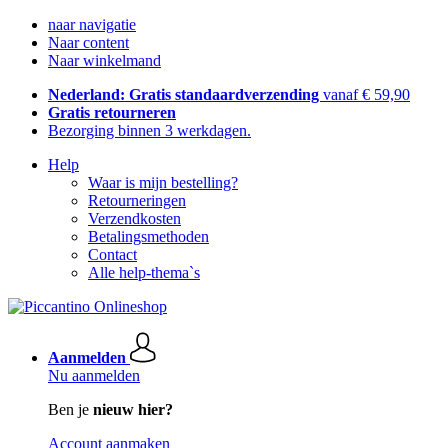
naar navigatie
Naar content
Naar winkelmand
Nederland: Gratis standaardverzending
vanaf € 59,90
Gratis retourneren
Bezorging binnen 3 werkdagen.
Help
Waar is mijn bestelling?
Retourneringen
Verzendkosten
Betalingsmethoden
Contact
Alle help-thema`s
Aanmelden
Nu aanmelden
Ben je
nieuw hier?
Account aanmaken