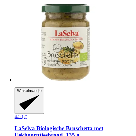
Winkelmandje
4.5 (2)
LaSelva
Biologische Bruschetta met
Eekhoorntjesbrood, 135 g