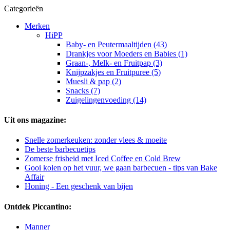
Categorieën
Merken
HiPP
Baby- en Peutermaaltijden (43)
Drankjes voor Moeders en Babies (1)
Graan-, Melk- en Fruitpap (3)
Knijpzakjes en Fruitpuree (5)
Muesli & pap (2)
Snacks (7)
Zuigelingenvoeding (14)
Uit ons magazine:
Snelle zomerkeuken: zonder vlees & moeite
De beste barbecuetips
Zomerse frisheid met Iced Coffee en Cold Brew
Gooi kolen op het vuur, we gaan barbecuen - tips van Bake
Affair
Honing - Een geschenk van bijen
Ontdek Piccantino:
Manner