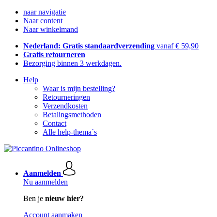
naar navigatie
Naar content
Naar winkelmand
Nederland: Gratis standaardverzending
vanaf € 59,90
Gratis retourneren
Bezorging binnen 3 werkdagen.
Help
Waar is mijn bestelling?
Retourneringen
Verzendkosten
Betalingsmethoden
Contact
Alle help-thema`s
Aanmelden
Nu aanmelden
Ben je
nieuw hier?
Account aanmaken