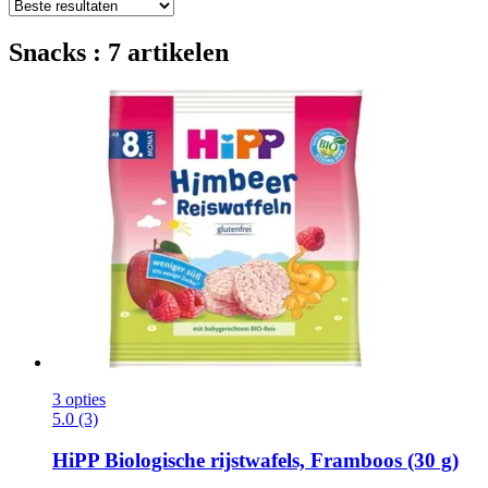
Snacks : 7 artikelen
3 opties
5.0 (3)
HiPP
Biologische rijstwafels, Framboos (30 g)