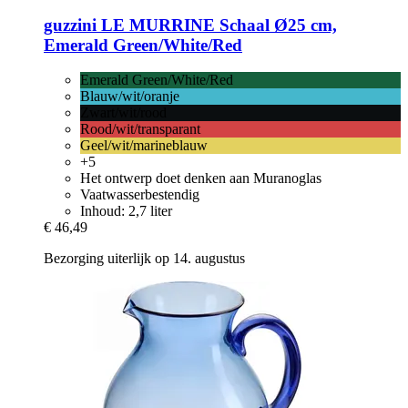
guzzini
LE MURRINE Schaal Ø25 cm,
Emerald Green/White/Red
Emerald Green/White/Red
Blauw/wit/oranje
Zwart/wit/rood
Rood/wit/transparant
Geel/wit/marineblauw
+5
Het ontwerp doet denken aan Muranoglas
Vaatwasserbestendig
Inhoud: 2,7 liter
€ 46,49
Bezorging uiterlijk op 14. augustus