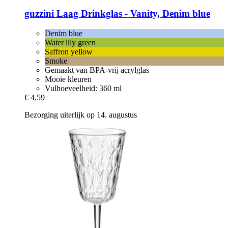
guzzini
Laag Drinkglas -​ Vanity, Denim blue
Denim blue
Water lily green
Saffron yellow
Smoke
Gemaakt van BPA-vrij acrylglas
Mooie kleuren
Vulhoeveelheid: 360 ml
€ 4,59
Bezorging uiterlijk op 14. augustus