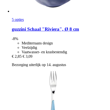
5 opties
guzzini
Schaal "Riviera", Ø 8 cm
-8%
Mediterraans design
Veelzijdig
Vaatwasser- en krasbestendig
€ 2,85
€ 3,09
Bezorging uiterlijk op 14. augustus