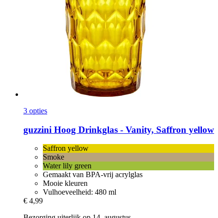
3 opties
guzzini
Hoog Drinkglas -​ Vanity, Saffron yellow
Saffron yellow
Smoke
Water lily green
Gemaakt van BPA-vrij acrylglas
Mooie kleuren
Vulhoeveelheid: 480 ml
€ 4,99
Bezorging uiterlijk op 14. augustus