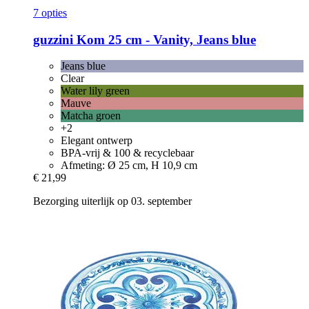
7 opties
guzzini
Kom 25 cm -​ Vanity, Jeans blue
Jeans blue
Clear
Water lily green
Mauve
Matcha groen
+2
Elegant ontwerp
BPA-vrij & 100 & recyclebaar
Afmeting: Ø 25 cm, H 10,9 cm
€ 21,99
Bezorging uiterlijk op 03. september