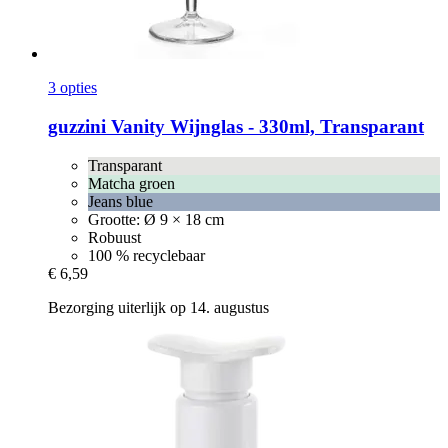
3 opties
guzzini
Vanity Wijnglas -​ 330ml, Transparant
Transparant
Matcha groen
Jeans blue
Grootte: Ø 9 × 18 cm
Robuust
100 % recyclebaar
€ 6,59
Bezorging uiterlijk op 14. augustus