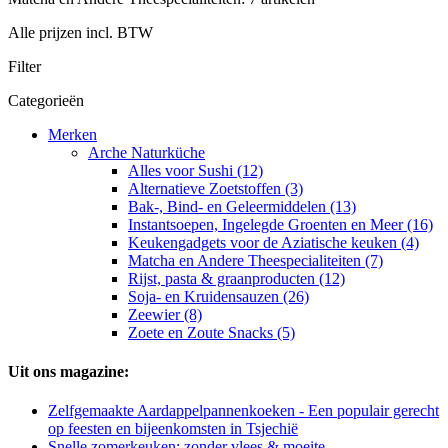
Alle prijzen incl. BTW
Filter
Categorieën
Merken
Arche Naturküche
Alles voor Sushi (12)
Alternatieve Zoetstoffen (3)
Bak-, Bind- en Geleermiddelen (13)
Instantsoepen, Ingelegde Groenten en Meer (16)
Keukengadgets voor de Aziatische keuken (4)
Matcha en Andere Theespecialiteiten (7)
Rijst, pasta & graanproducten (12)
Soja- en Kruidensauzen (26)
Zeewier (8)
Zoete en Zoute Snacks (5)
Uit ons magazine:
Zelfgemaakte Aardappelpannenkoeken - Een populair gerecht
op feesten en bijeenkomsten in Tsjechië
Snelle zomerkeuken: zonder vlees & moeite