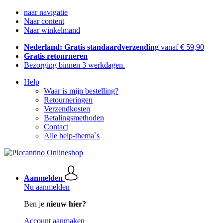
naar navigatie
Naar content
Naar winkelmand
Nederland: Gratis standaardverzending
vanaf € 59,90
Gratis retourneren
Bezorging binnen 3 werkdagen.
Help
Waar is mijn bestelling?
Retourneringen
Verzendkosten
Betalingsmethoden
Contact
Alle help-thema`s
Aanmelden
Nu aanmelden
Ben je
nieuw hier?
Account aanmaken