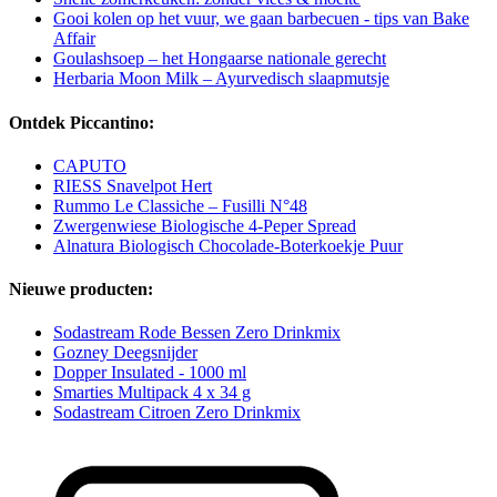
Gooi kolen op het vuur, we gaan barbecuen - tips van Bake
Affair
Goulashsoep – het Hongaarse nationale gerecht
Herbaria Moon Milk – Ayurvedisch slaapmutsje
Ontdek Piccantino:
CAPUTO
RIESS Snavelpot Hert
Rummo Le Classiche – Fusilli N°48
Zwergenwiese Biologische 4-Peper Spread
Alnatura Biologisch Chocolade-Boterkoekje Puur
Nieuwe producten:
Sodastream Rode Bessen Zero Drinkmix
Gozney Deegsnijder
Dopper Insulated - 1000 ml
Smarties Multipack 4 x 34 g
Sodastream Citroen Zero Drinkmix