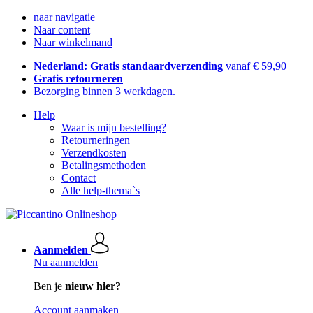
naar navigatie
Naar content
Naar winkelmand
Nederland: Gratis standaardverzending
vanaf € 59,90
Gratis retourneren
Bezorging binnen 3 werkdagen.
Help
Waar is mijn bestelling?
Retourneringen
Verzendkosten
Betalingsmethoden
Contact
Alle help-thema`s
Aanmelden
Nu aanmelden
Ben je
nieuw hier?
Account aanmaken