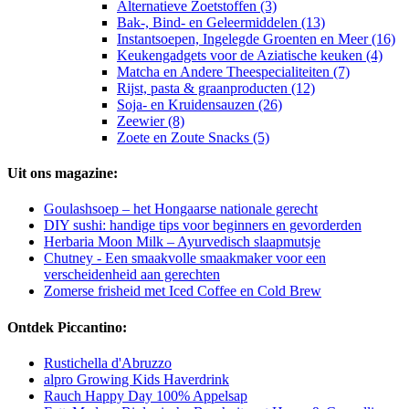
Alternatieve Zoetstoffen (3)
Bak-, Bind- en Geleermiddelen (13)
Instantsoepen, Ingelegde Groenten en Meer (16)
Keukengadgets voor de Aziatische keuken (4)
Matcha en Andere Theespecialiteiten (7)
Rijst, pasta & graanproducten (12)
Soja- en Kruidensauzen (26)
Zeewier (8)
Zoete en Zoute Snacks (5)
Uit ons magazine:
Goulashsoep – het Hongaarse nationale gerecht
DIY sushi: handige tips voor beginners en gevorderden
Herbaria Moon Milk – Ayurvedisch slaapmutsje
Chutney - Een smaakvolle smaakmaker voor een
verscheidenheid aan gerechten
Zomerse frisheid met Iced Coffee en Cold Brew
Ontdek Piccantino:
Rustichella d'Abruzzo
alpro Growing Kids Haverdrink
Rauch Happy Day 100% Appelsap