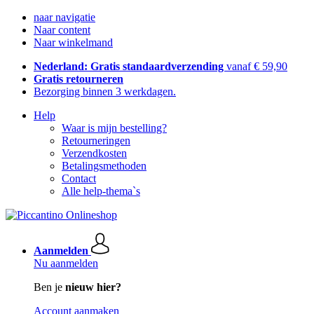
naar navigatie
Naar content
Naar winkelmand
Nederland: Gratis standaardverzending
vanaf € 59,90
Gratis retourneren
Bezorging binnen 3 werkdagen.
Help
Waar is mijn bestelling?
Retourneringen
Verzendkosten
Betalingsmethoden
Contact
Alle help-thema`s
Aanmelden
Nu aanmelden
Ben je
nieuw hier?
Account aanmaken