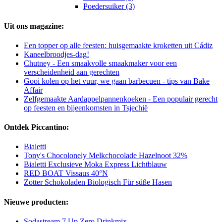
Poedersuiker (3)
Uit ons magazine:
Een topper op alle feesten: huisgemaakte kroketten uit Cádiz
Kaneelbroodjes-dag!
Chutney - Een smaakvolle smaakmaker voor een
verscheidenheid aan gerechten
Gooi kolen op het vuur, we gaan barbecuen - tips van Bake
Affair
Zelfgemaakte Aardappelpannenkoeken - Een populair gerecht
op feesten en bijeenkomsten in Tsjechië
Ontdek Piccantino:
Bialetti
Tony's Chocolonely Melkchocolade Hazelnoot 32%
Bialetti Exclusieve Moka Express Lichtblauw
RED BOAT Vissaus 40°N
Zotter Schokoladen Biologisch Für süße Hasen
Nieuwe producten:
Sodastream 7 Up Zero Drinkmix