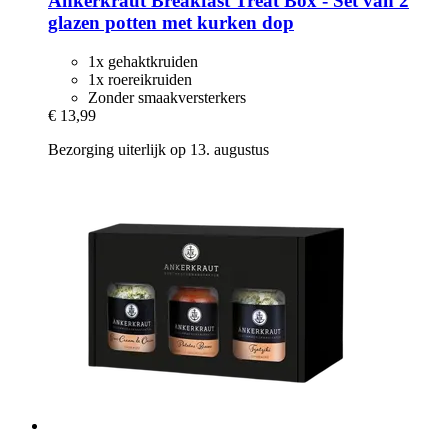
Ankerkraut
Breakfast Treat Box -​ Set van 2
glazen potten met kurken dop
1x gehaktkruiden
1x roereikruiden
Zonder smaakversterkers
€ 13,99
Bezorging uiterlijk op 13. augustus