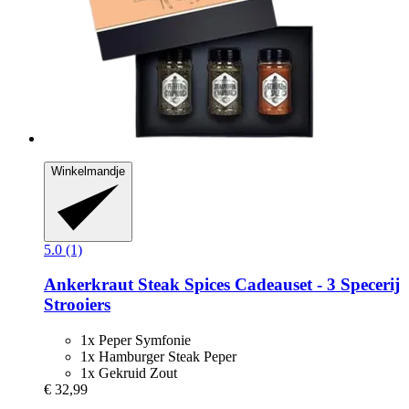
Winkelmandje
5.0 (1)
Ankerkraut
Steak Spices Cadeauset -​ 3 Specerij
Strooiers
1x Peper Symfonie
1x Hamburger Steak Peper
1x Gekruid Zout
€ 32,99