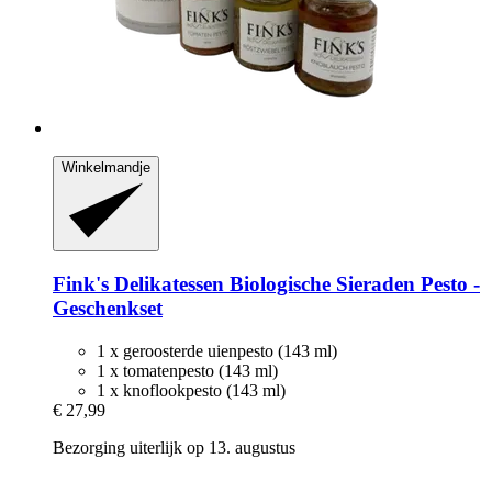
Winkelmandje
Fink's Delikatessen
Biologische Sieraden Pesto -​
Geschenkset
1 x geroosterde uienpesto (143 ml)
1 x tomatenpesto (143 ml)
1 x knoflookpesto (143 ml)
€ 27,99
Bezorging uiterlijk op 13. augustus