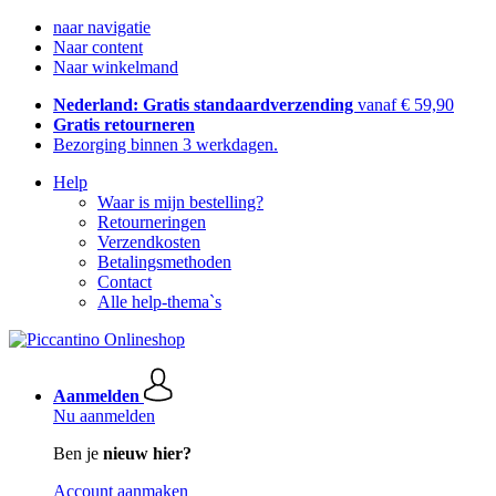
naar navigatie
Naar content
Naar winkelmand
Nederland: Gratis standaardverzending
vanaf € 59,90
Gratis retourneren
Bezorging binnen 3 werkdagen.
Help
Waar is mijn bestelling?
Retourneringen
Verzendkosten
Betalingsmethoden
Contact
Alle help-thema`s
Aanmelden
Nu aanmelden
Ben je
nieuw hier?
Account aanmaken