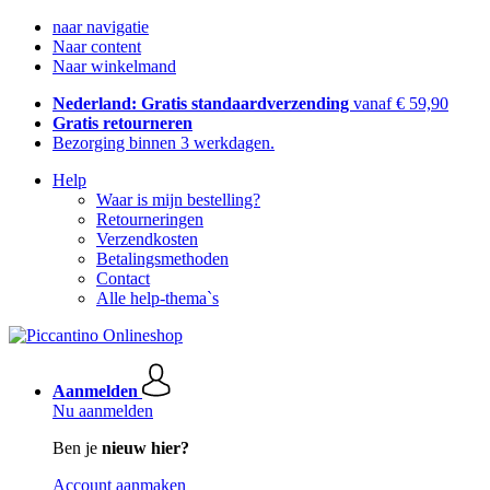
naar navigatie
Naar content
Naar winkelmand
Nederland: Gratis standaardverzending
vanaf € 59,90
Gratis retourneren
Bezorging binnen 3 werkdagen.
Help
Waar is mijn bestelling?
Retourneringen
Verzendkosten
Betalingsmethoden
Contact
Alle help-thema`s
Aanmelden
Nu aanmelden
Ben je
nieuw hier?
Account aanmaken