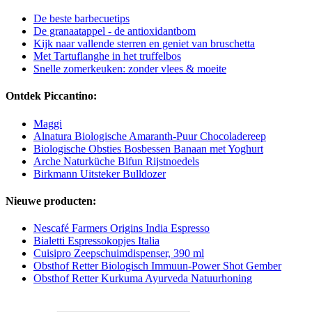
De beste barbecuetips
De granaatappel - de antioxidantbom
Kijk naar vallende sterren en geniet van bruschetta
Met Tartuflanghe in het truffelbos
Snelle zomerkeuken: zonder vlees & moeite
Ontdek Piccantino:
Maggi
Alnatura Biologische Amaranth-Puur Chocoladereep
Biologische Obsties Bosbessen Banaan met Yoghurt
Arche Naturküche Bifun Rijstnoedels
Birkmann Uitsteker Bulldozer
Nieuwe producten:
Nescafé Farmers Origins India Espresso
Bialetti Espressokopjes Italia
Cuisipro Zeepschuimdispenser, 390 ml
Obsthof Retter Biologisch Immuun-Power Shot Gember
Obsthof Retter Kurkuma Ayurveda Natuurhoning