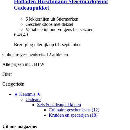
Hofladen Hirschmann
Steiermarkgenot
Cadeaupakket
6 lekkernijen uit Stiermarken
Geschenkdoos met deksel
Variabele inhoud volgens het seizoen
€ 45,49
Bezorging uiterlijk op 01. september
Culinaire geschenksets: 12 artikelen
Alle prijzen incl. BTW
Filter
Categorieën
★ Kerstmis ★
Cadeaus
Sets & cadeaupakketten
Culinaire geschenksets (12)
Kruiden en specerijen (18)
Uit ons magazine: