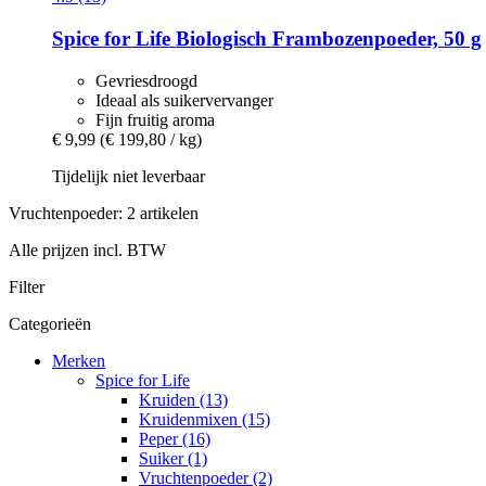
Spice for Life
Biologisch Frambozenpoeder, 50 g
Gevriesdroogd
Ideaal als suikervervanger
Fijn fruitig aroma
€ 9,99
(€ 199,80 / kg)
Tijdelijk niet leverbaar
Vruchtenpoeder: 2 artikelen
Alle prijzen incl. BTW
Filter
Categorieën
Merken
Spice for Life
Kruiden (13)
Kruidenmixen (15)
Peper (16)
Suiker (1)
Vruchtenpoeder (2)