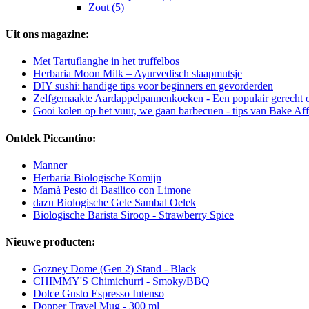
Zout (5)
Uit ons magazine:
Met Tartuflanghe in het truffelbos
Herbaria Moon Milk – Ayurvedisch slaapmutsje
DIY sushi: handige tips voor beginners en gevorderden
Zelfgemaakte Aardappelpannenkoeken - Een populair gerecht op
Gooi kolen op het vuur, we gaan barbecuen - tips van Bake Aff
Ontdek Piccantino:
Manner
Herbaria Biologische Komijn
Mamà Pesto di Basilico con Limone
dazu Biologische Gele Sambal Oelek
Biologische Barista Siroop - Strawberry Spice
Nieuwe producten:
Gozney Dome (Gen 2) Stand - Black
CHIMMY'S Chimichurri - Smoky/BBQ
Dolce Gusto Espresso Intenso
Dopper Travel Mug - 300 ml