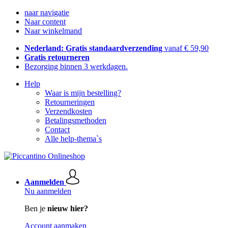
naar navigatie
Naar content
Naar winkelmand
Nederland: Gratis standaardverzending
vanaf € 59,90
Gratis retourneren
Bezorging binnen 3 werkdagen.
Help
Waar is mijn bestelling?
Retourneringen
Verzendkosten
Betalingsmethoden
Contact
Alle help-thema`s
Aanmelden
Nu aanmelden
Ben je
nieuw hier?
Account aanmaken