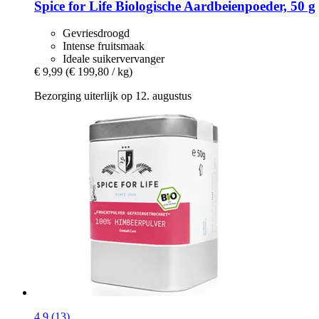
Spice for Life
Biologische Aardbeienpoeder, 50 g
Gevriesdroogd
Intense fruitsmaak
Ideale suikervervanger
€ 9,99
(€ 199,80 / kg)
Bezorging uiterlijk op 12. augustus
4.9 (13)