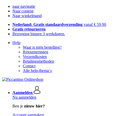
naar navigatie
Naar content
Naar winkelmand
Nederland: Gratis standaardverzending
vanaf € 59,90
Gratis retourneren
Bezorging binnen 3 werkdagen.
Help
Waar is mijn bestelling?
Retourneringen
Verzendkosten
Betalingsmethoden
Contact
Alle help-thema`s
Aanmelden
Nu aanmelden
Ben je
nieuw hier?
Account aanmaken