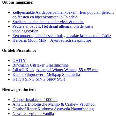
Uit ons magazine:
Zelfgemaakte Aardappelpannenkoeken - Een populair gerecht
op feesten en bijeenkomsten in Tsjechië
Snelle zomerkeuken: zonder vlees & moeite
Peuters & baby's: Het draait allemaal om de juiste
voedingsstoffen
Een topper op alle feesten: huisgemaakte kroketten uit Cádiz
Herbaria Moon Milk – Ayurvedisch slaapmutsje
Ontdek Piccantino:
OATLY
Birkmann Uitsteker Graafmachine
folkroll Koekjesstempel Winter Wanten, 55 x 55 mm
Kleine Fijnproever - Melkpap Straciatella
Kelly's SING SING Spicy Style!
Nieuwe producten:
Dopper Insulated - 1000 ml
Alnatura Biologische Mango & Cashew Vruchtbol
Obsthof Retter Kurkuma Ayurveda Natuurhoning
Nescafé TypLatte Vanilla