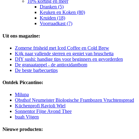
10% korting en meer
Dranken (5)
Keuken en Koken (80)
Kruiden (18)
Voorraadkast (7)
Uit ons magazine:
Zomerse frisheid met Iced Coffee en Cold Brew
Kijk naar vallende sterren en geniet van bruschetta
DIY sushi: handige tips voor beginners en gevorderden
De granaatappel - de antioxidantbom
De beste barbecuetips
Ontdek Piccantino:
Milupa
Obsthof Neumeister Biologische Frambozen Vruchtenspread
Küchenprofi Ravioli Wiel
Sonnentor Fijne Avond Thee
buah Vijgen
Nieuwe producten: