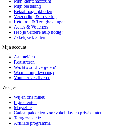
Mijn klantenaccount
Mijn bestelling
Betaalmogelijkheden
Verzending & Levering
Retouren & Terugbetalingen
Acties & Vouchers
Heb je verdere hulp nodig?
Zakelijke klanten
Mijn account
Aanmelden
Registreren
Wachtwoord vergeten?
Waar is mijn levering?
Voucher verzilveren
Weetjes
Wij en ons milieu
Ingrediënten
Magazine
Cadeaupakketten voor zakelijke- en privéklanten
Terugroepactie
Affiliate programma