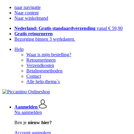
naar navigatie
Naar content
Naar winkelmand
Nederland: Gratis standaardverzending
vanaf € 59,90
Gratis retourneren
Bezorging binnen 3 werkdagen.
Help
Waar is mijn bestelling?
Retourneringen
Verzendkosten
Betalingsmethoden
Contact
Alle help-thema`s
Aanmelden
Nu aanmelden
Ben je
nieuw hier?
Account aanmaken