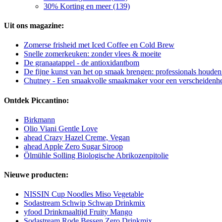
30% Korting en meer (139)
Uit ons magazine:
Zomerse frisheid met Iced Coffee en Cold Brew
Snelle zomerkeuken: zonder vlees & moeite
De granaatappel - de antioxidantbom
De fijne kunst van het op smaak brengen: professionals houden
Chutney - Een smaakvolle smaakmaker voor een verscheidenhe
Ontdek Piccantino:
Birkmann
Olio Viani Gentle Love
ahead Crazy Hazel Creme, Vegan
ahead Apple Zero Sugar Siroop
Ölmühle Solling Biologische Abrikozenpitolie
Nieuwe producten:
NISSIN Cup Noodles Miso Vegetable
Sodastream Schwip Schwap Drinkmix
yfood Drinkmaaltijd Fruity Mango
Sodastream Rode Bessen Zero Drinkmix