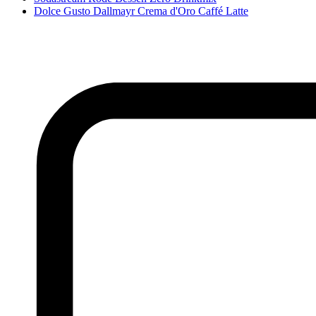
Dolce Gusto Dallmayr Crema d'Oro Caffé Latte