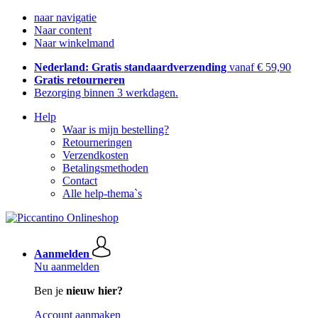
naar navigatie
Naar content
Naar winkelmand
Nederland: Gratis standaardverzending
vanaf € 59,90
Gratis retourneren
Bezorging binnen 3 werkdagen.
Help
Waar is mijn bestelling?
Retourneringen
Verzendkosten
Betalingsmethoden
Contact
Alle help-thema`s
Aanmelden
Nu aanmelden
Ben je
nieuw hier?
Account aanmaken