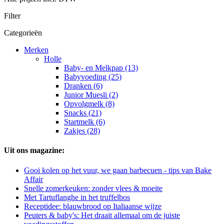
Filter
Categorieën
Merken
Holle
Baby- en Melkpap (13)
Babyvoeding (25)
Dranken (6)
Junior Muesli (2)
Opvolgmelk (8)
Snacks (21)
Startmelk (6)
Zakjes (28)
Uit ons magazine:
Gooi kolen op het vuur, we gaan barbecuen - tips van Bake
Affair
Snelle zomerkeuken: zonder vlees & moeite
Met Tartuflanghe in het truffelbos
Receptidee: blauwbrood op Italiaanse wijze
Peuters & baby's: Het draait allemaal om de juiste