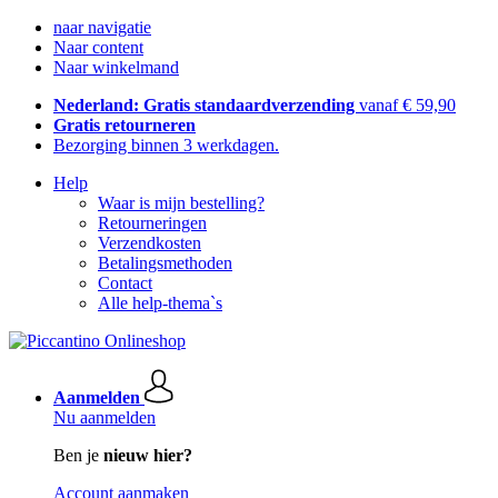
naar navigatie
Naar content
Naar winkelmand
Nederland: Gratis standaardverzending
vanaf € 59,90
Gratis retourneren
Bezorging binnen 3 werkdagen.
Help
Waar is mijn bestelling?
Retourneringen
Verzendkosten
Betalingsmethoden
Contact
Alle help-thema`s
Aanmelden
Nu aanmelden
Ben je
nieuw hier?
Account aanmaken