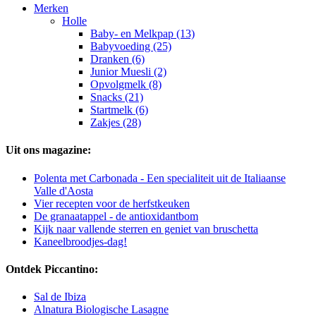
Merken
Holle
Baby- en Melkpap (13)
Babyvoeding (25)
Dranken (6)
Junior Muesli (2)
Opvolgmelk (8)
Snacks (21)
Startmelk (6)
Zakjes (28)
Uit ons magazine:
Polenta met Carbonada - Een specialiteit uit de Italiaanse
Valle d'Aosta
Vier recepten voor de herfstkeuken
De granaatappel - de antioxidantbom
Kijk naar vallende sterren en geniet van bruschetta
Kaneelbroodjes-dag!
Ontdek Piccantino:
Sal de Ibiza
Alnatura Biologische Lasagne