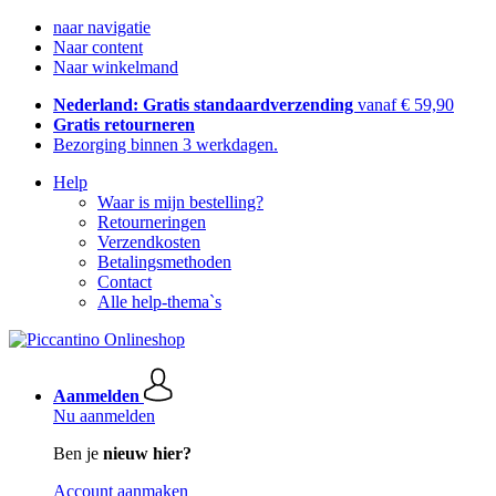
naar navigatie
Naar content
Naar winkelmand
Nederland: Gratis standaardverzending
vanaf € 59,90
Gratis retourneren
Bezorging binnen 3 werkdagen.
Help
Waar is mijn bestelling?
Retourneringen
Verzendkosten
Betalingsmethoden
Contact
Alle help-thema`s
Aanmelden
Nu aanmelden
Ben je
nieuw hier?
Account aanmaken