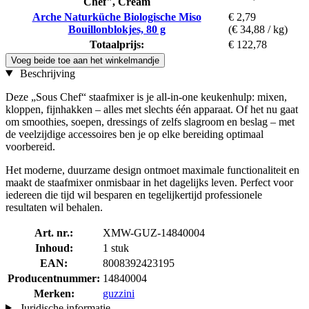
Chef", Cream
Arche Naturküche Biologische Miso
€ 2,79
Bouillonblokjes, 80 g
(€ 34,88 / kg)
Totaalprijs:
€ 122,78
Voeg beide toe aan het winkelmandje
Beschrijving
Deze „Sous Chef“ staafmixer is je all-in-one keukenhulp: mixen,
kloppen, fijnhakken – alles met slechts één apparaat. Of het nu gaat
om smoothies, soepen, dressings of zelfs slagroom en beslag – met
de veelzijdige accessoires ben je op elke bereiding optimaal
voorbereid.
Het moderne, duurzame design ontmoet maximale functionaliteit en
maakt de staafmixer onmisbaar in het dagelijks leven. Perfect voor
iedereen die tijd wil besparen en tegelijkertijd professionele
resultaten wil behalen.
Art. nr.:
XMW-GUZ-14840004
Inhoud:
1 stuk
EAN:
8008392423195
Producentnummer:
14840004
Merken:
guzzini
Juridische informatie