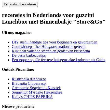
Dit product beoordelen
recensies in Nederlands voor guzzini
Lunchbox met Binnenbakje "Store&Go"
Uit ons magazine:
DIY sushi: handige tips voor beginners en gevorderden
Goulashsoep – het Hongaarse nationale gerecht
Kijk naar vallende sterren en geniet van bruschetta
De beste barbecuetips
Een topper op alle feesten: huisgemaakte kroketten uit Cádiz
Ontdek Piccantino:
Rustichella d'Abruzzo
Brabantia Citroenrasp
Greenomic Spaghetti - Klassiek
Sonnentor Mystieke Heksenthee
Kelly's CHIPS PAPRIKA
Nieuwe producten: