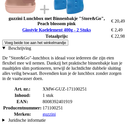
guzzini Lunchbox met Binnenbakje "Store&Go",
€ 20,49
Peach blossom pink
Giostyle Koelelement 400g - 2 Stuks
€ 2,49
Totaalprijs:
€ 22,98
Voeg beide toe aan het winkelmandje
Beschrijving
De "Store&Go"-lunchbox is ideaal voor iedereen die zijn eten
flexibel mee wil nemen. Dankzij het praktische binnenbakje kun je
maaltijden slim portioneren, terwijl de luchtdichte dubbele sluiting
alles veilig bewaart. Bovendien kun je de lunchbox zonder zorgen
in de vaatwasser doen.
Art. nr.:
XMW-GUZ-171100251
Inhoud:
1 stuk
EAN:
8008392401919
Producentnummer:
171100251
Merken:
guzzini
Juridische informatie