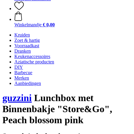
Winkelmandje
€ 0,00
Kruiden
Zoet & hartig
Voorraadkast
Dranken
Keukenaccessoires
Aziatische producten
DIY
Barbecue
Merken
Aanbiedingen
guzzini
Lunchbox met
Binnenbakje "Store&Go",
Peach blossom pink