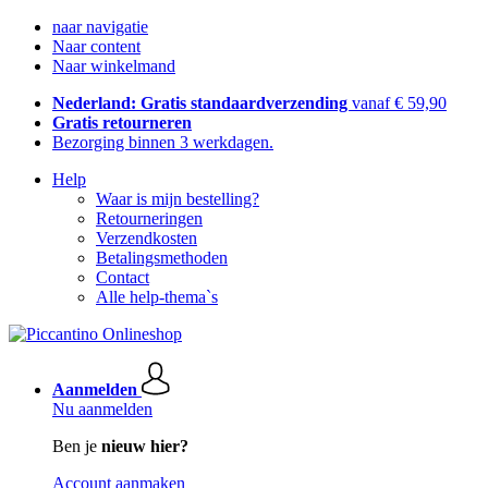
naar navigatie
Naar content
Naar winkelmand
Nederland: Gratis standaardverzending
vanaf € 59,90
Gratis retourneren
Bezorging binnen 3 werkdagen.
Help
Waar is mijn bestelling?
Retourneringen
Verzendkosten
Betalingsmethoden
Contact
Alle help-thema`s
Aanmelden
Nu aanmelden
Ben je
nieuw hier?
Account aanmaken