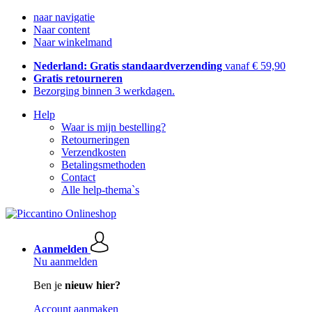
naar navigatie
Naar content
Naar winkelmand
Nederland: Gratis standaardverzending
vanaf € 59,90
Gratis retourneren
Bezorging binnen 3 werkdagen.
Help
Waar is mijn bestelling?
Retourneringen
Verzendkosten
Betalingsmethoden
Contact
Alle help-thema`s
Aanmelden
Nu aanmelden
Ben je
nieuw hier?
Account aanmaken