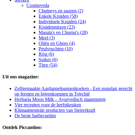
Cosmoveda
Chutneys en sauzen (2)
Enkele Kruiden (58)
Individuele Kruiden (24)
Kruidenmixen (23)
Masala's en Churna's (28)
Meel (3)
Oliën en Ghees (4)
Peulvruchten (10)
Rijst (6)
Suiker (6)
Thee (54)
Uit ons magazine:
Zelfgemaakte Aardappelpannenkoeken - Een populair gerecht
op feesten en bijeenkomsten in Tsjechië
Herbaria Moon Milk – Ayurvedisch slaapmutsje
Vier recepten voor de herfstkeuken
Klimaatneutrale producten van Steirerkraft
De beste barbecuetips
Ontdek Piccantino: