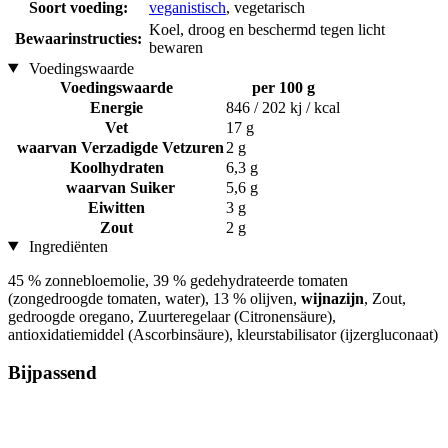
Soort voeding:
veganistisch
, vegetarisch
Koel, droog en beschermd tegen licht
Bewaarinstructies:
bewaren
Voedingswaarde
Voedingswaarde
per 100 g
Energie
846 / 202 kj / kcal
Vet
17 g
waarvan Verzadigde Vetzuren
2 g
Koolhydraten
6,3 g
waarvan Suiker
5,6 g
Eiwitten
3 g
Zout
2 g
Ingrediënten
45 % zonnebloemolie, 39 % gedehydrateerde tomaten
(zongedroogde tomaten, water), 13 % olijven,
wijnazijn
, Zout,
gedroogde oregano, Zuurteregelaar (Citronensäure),
antioxidatiemiddel (Ascorbinsäure), kleurstabilisator (ijzergluconaat)
Bijpassend