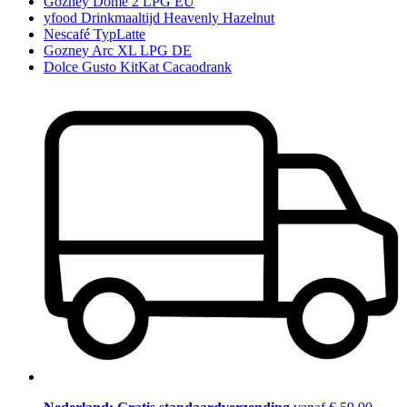
Gozney Dome 2 LPG EU
yfood Drinkmaaltijd Heavenly Hazelnut
Nescafé TypLatte
Gozney Arc XL LPG DE
Dolce Gusto KitKat Cacaodrank