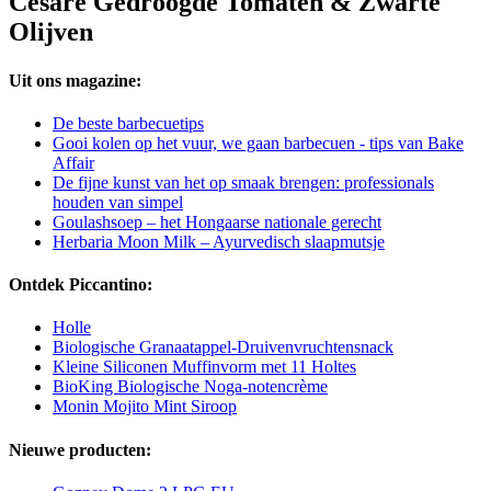
Cesare Gedroogde Tomaten & Zwarte
Olijven
Uit ons magazine:
De beste barbecuetips
Gooi kolen op het vuur, we gaan barbecuen - tips van Bake
Affair
De fijne kunst van het op smaak brengen: professionals
houden van simpel
Goulashsoep – het Hongaarse nationale gerecht
Herbaria Moon Milk – Ayurvedisch slaapmutsje
Ontdek Piccantino:
Holle
Biologische Granaatappel-Druivenvruchtensnack
Kleine Siliconen Muffinvorm met 11 Holtes
BioKing Biologische Noga-notencrème
Monin Mojito Mint Siroop
Nieuwe producten: