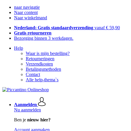
naar navigatie
Naar content
Naar winkelmand
Nederland: Gratis standaardverzending
vanaf € 59,90
Gratis retourneren
Bezorging binnen 3 werkdagen.
Help
Waar is mijn bestelling?
Retourneringen
Verzendkosten
Betalingsmethoden
Contact
Alle help-thema`s
Aanmelden
Nu aanmelden
Ben je
nieuw hier?
Account aanmaken