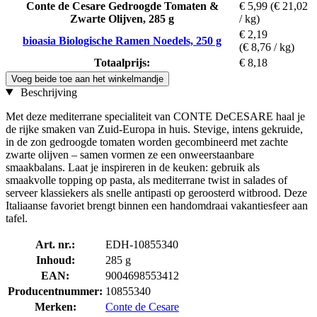
Conte de Cesare Gedroogde Tomaten &
€ 5,99
(€ 21,02
Zwarte Olijven, 285 g
/ kg)
€ 2,19
bioasia Biologische Ramen Noedels, 250 g
(€ 8,76 / kg)
Totaalprijs:
€ 8,18
Voeg beide toe aan het winkelmandje
Beschrijving
Met deze mediterrane specialiteit van CONTE DeCESARE haal je
de rijke smaken van Zuid-Europa in huis. Stevige, intens gekruide,
in de zon gedroogde tomaten worden gecombineerd met zachte
zwarte olijven – samen vormen ze een onweerstaanbare
smaakbalans. Laat je inspireren in de keuken: gebruik als
smaakvolle topping op pasta, als mediterrane twist in salades of
serveer klassiekers als snelle antipasti op geroosterd witbrood. Deze
Italiaanse favoriet brengt binnen een handomdraai vakantiesfeer aan
tafel.
Art. nr.:
EDH-10855340
Inhoud:
285 g
EAN:
9004698553412
Producentnummer:
10855340
Merken:
Conte de Cesare