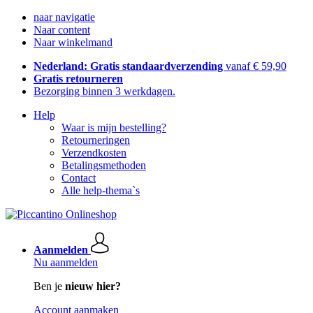
naar navigatie
Naar content
Naar winkelmand
Nederland: Gratis standaardverzending
vanaf € 59,90
Gratis retourneren
Bezorging binnen 3 werkdagen.
Help
Waar is mijn bestelling?
Retourneringen
Verzendkosten
Betalingsmethoden
Contact
Alle help-thema`s
Aanmelden
Nu aanmelden
Ben je
nieuw hier?
Account aanmaken