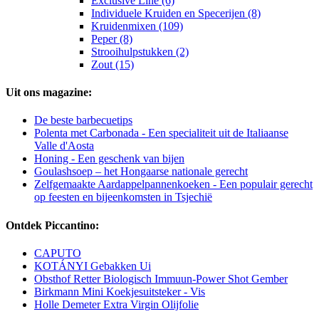
Exclusive Line (6)
Individuele Kruiden en Specerijen (8)
Kruidenmixen (109)
Peper (8)
Strooihulpstukken (2)
Zout (15)
Uit ons magazine:
De beste barbecuetips
Polenta met Carbonada - Een specialiteit uit de Italiaanse
Valle d'Aosta
Honing - Een geschenk van bijen
Goulashsoep – het Hongaarse nationale gerecht
Zelfgemaakte Aardappelpannenkoeken - Een populair gerecht
op feesten en bijeenkomsten in Tsjechië
Ontdek Piccantino:
CAPUTO
KOTÁNYI Gebakken Ui
Obsthof Retter Biologisch Immuun-Power Shot Gember
Birkmann Mini Koekjesuitsteker - Vis
Holle Demeter Extra Virgin Olijfolie